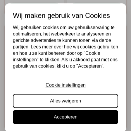
Snel toevoegen
Snel toevoegen
Wij maken gebruik van Cookies
Wij gebruiken cookies om uw gebruikservaring te
optimaliseren, het webverkeer te analyseren en
gerichte advertenties te kunnen tonen via derde
partijen. Lees meer over hoe wij cookies gebruiken
en hoe u ze kunt beheren door op "Cookie
instellingen" te klikken. Als u akkoord gaat met ons
gebruik van cookies, klikt u op "Accepteren”.
VAESSEN CREATIVE
VAESSEN CREATIVE
Cookie instellingen
Vaessen Creative •
Vaessen Creative •
Randpons Sarah
Randpons sweet &
Jane
petite
Alles weigeren
€11,95
€11,95
Op voorraad
Op voorraad
Accepteren
Snel toevoegen
Snel toevoegen