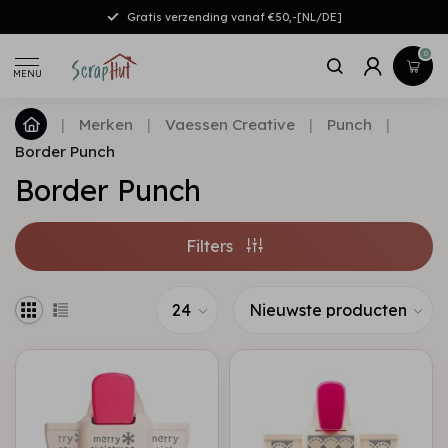
Gratis verzending vanaf €50,-[NL/DE]
0
MENU
|
Merken
|
Vaessen Creative
|
Punch
|
Border Punch
Border Punch
Filters