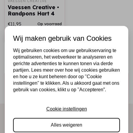
VAESSEN CREATIVE
Vaessen Creative •
Randpons Hart 4
€11,95
Op voorraad
Snel toevoegen
Wij maken gebruik van Cookies
Wij gebruiken cookies om uw gebruikservaring te
optimaliseren, het webverkeer te analyseren en
gerichte advertenties te kunnen tonen via derde
partijen. Lees meer over hoe wij cookies gebruiken
en hoe u ze kunt beheren door op "Cookie
Schrijf je in voor de nieuwsbrief
instellingen" te klikken. Als u akkoord gaat met ons
Ontvang als eerste onze actie en nieuwe producten
gebruik van cookies, klikt u op "Accepteren”.
direct in je mailbox!
Cookie instellingen
Abonneer
Alles weigeren