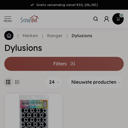
Gratis verzending vanaf €50,-[NL/DE]
0
MENU
|
Merken
|
Ranger
|
Dylusions
Dylusions
Filters