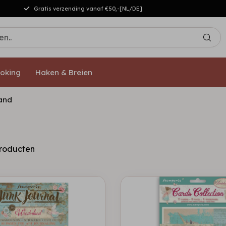
Gratis verzending vanaf €50,-[NL/DE]
oking
Haken & Breien
and
roducten