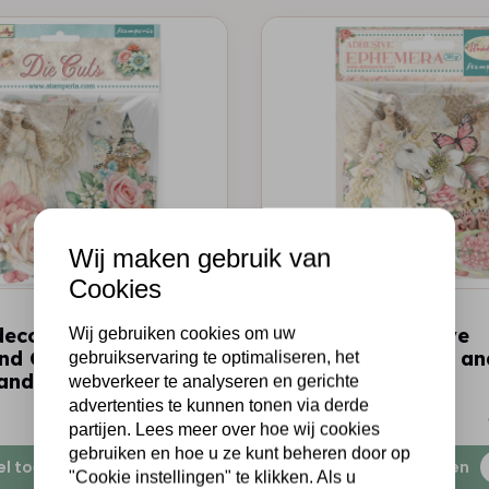
Wij maken gebruik van
Cookies
STAMPERIA
decorative Die cuts
Printed Decorative
Wij gebruiken cookies om uw
nd Craft -
Ephemera for Art and
gebruikservaring te optimaliseren, het
and
Wonderland
webverkeer te analyseren en gerichte
advertenties te kunnen tonen via derde
€6,25
Op voorraad
partijen. Lees meer over hoe wij cookies
gebruiken en hoe u ze kunt beheren door op
el toevoegen
Snel toevoegen
"Cookie instellingen" te klikken. Als u