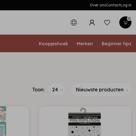
Over ons
Contact
Log in
0
Koopjeshoek
Merken
Beginner tips
Toon: