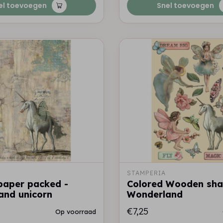
el toevoegen
Snel toevoegen
STAMPERIA
paper packed -
Colored Wooden sha
and unicorn
Wonderland
€7,25
Op voorraad