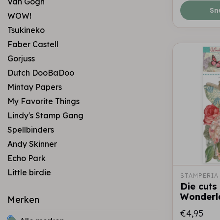
Van Gogh
Sn
WOW!
Tsukineko
Faber Castell
Gorjuss
Dutch DooBaDoo
Mintay Papers
My Favorite Things
Lindy's Stamp Gang
Spellbinders
Andy Skinner
Echo Park
Little birdie
STAMPERIA
Die cuts
Wonderl
Merken
€4,95