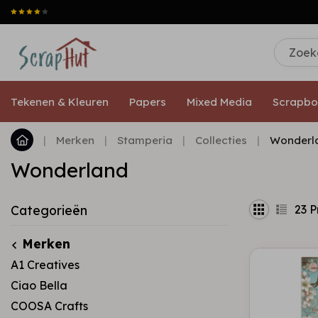
Tekenen & Kleuren
Papers
Mixed Media
Scrapbo
|
Merken
|
Stamperia
|
Collecties
|
Wonderl
Wonderland
23
P
Categorieën
Merken
A1 Creatives
Ciao Bella
COOSA Crafts