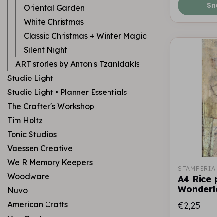
Sn
Oriental Garden
White Christmas
Classic Christmas + Winter Magic
Silent Night
ART stories by Antonis Tzanidakis
Studio Light
Studio Light • Planner Essentials
The Crafter's Workshop
Tim Holtz
Tonic Studios
Vaessen Creative
We R Memory Keepers
STAMPERIA
Woodware
A4 Rice 
Wonderl
Nuvo
American Crafts
€2,25