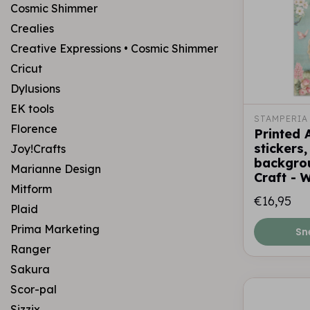
Cosmic Shimmer
Crealies
Creative Expressions • Cosmic Shimmer
Cricut
Dylusions
EK tools
STAMPERIA
Florence
Printed A
stickers,
Joy!Crafts
backgrou
Marianne Design
Craft - 
Mitform
€16,95
Plaid
Prima Marketing
Sn
Ranger
Sakura
Scor-pal
Sizzix