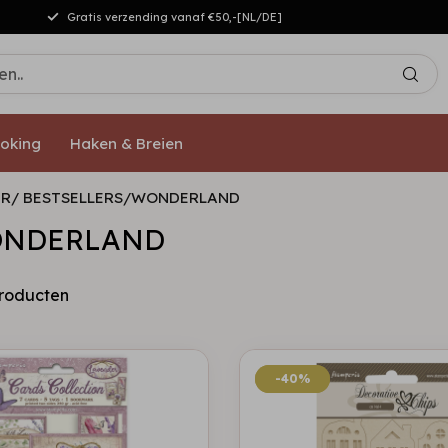
Gratis verzending vanaf €50,-[NL/DE]
oking
Haken & Breien
R/ BESTSELLERS/WONDERLAND
ONDERLAND
roducten
-40%
-40%