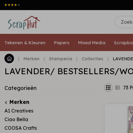
Tekenen & Kleuren
Papers
Mixed Media
Scrapbo
|
Merken
|
Stamperia
|
Collecties
|
LAVENDE
LAVENDER/ BESTSELLERS/W
73
P
Categorieën
Merken
A1 Creatives
Ciao Bella
COOSA Crafts