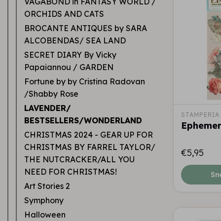
VAGABOND in FANTASY WORLD /
ORCHIDS AND CATS
BROCANTE ANTIQUES by SARA
ALCOBENDAS/ SEA LAND
SECRET DIARY By Vicky
Papaiannou / GARDEN
Fortune by by Cristina Radovan
/Shabby Rose
LAVENDER/
STAMPERIA
BESTSELLERS/WONDERLAND
Ephemer
CHRISTMAS 2024 - GEAR UP FOR
CHRISTMAS BY FARREL TAYLOR/
€5,95
THE NUTCRACKER/ALL YOU
NEED FOR CHRISTMAS!
Sn
Art Stories 2
Symphony
Halloween