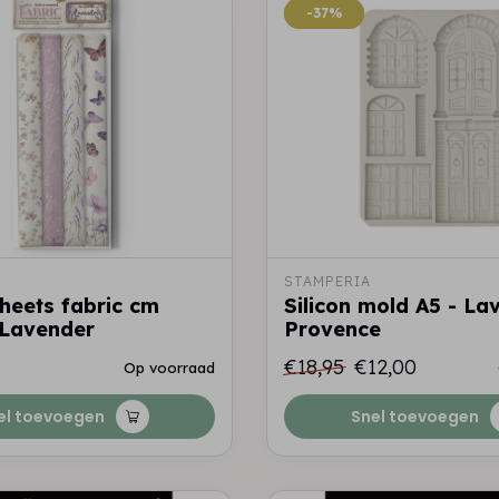
-37%
-37%
STAMPERIA
heets fabric cm
Silicon mold A5 - La
 Lavender
Provence
€18,95
€12,00
Op voorraad
el toevoegen
Snel toevoegen