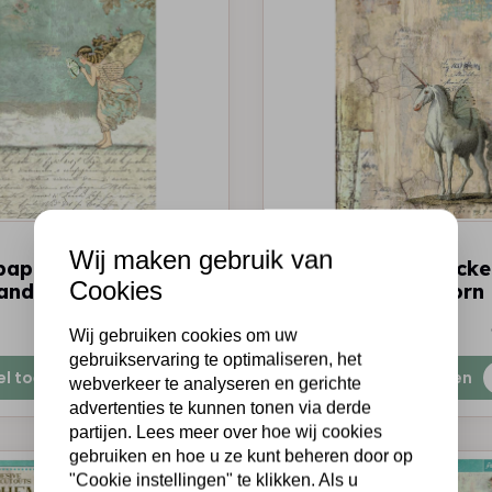
STAMPERIA
Wij maken gebruik van
paper packed -
A4 Rice paper packe
Cookies
nd fairy
Wonderland unicorn
€2,25
Op voorraad
Wij gebruiken cookies om uw
gebruikservaring te optimaliseren, het
el toevoegen
Snel toevoegen
webverkeer te analyseren en gerichte
advertenties te kunnen tonen via derde
partijen. Lees meer over hoe wij cookies
gebruiken en hoe u ze kunt beheren door op
"Cookie instellingen" te klikken. Als u