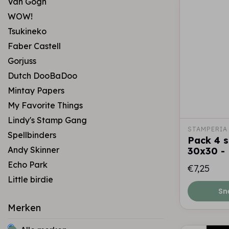
Van Gogh
WOW!
Tsukineko
Faber Castell
Gorjuss
Dutch DooBaDoo
Mintay Papers
My Favorite Things
Lindy's Stamp Gang
STAMPERIA
Spellbinders
Pack 4 s
Andy Skinner
30x30 -
Echo Park
€7,25
Little birdie
Sn
Merken