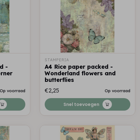
STAMPERIA
d -
A4 Rice paper packed -
orner
Wonderland flowers and
butterflies
€2,25
Op voorraad
Op voorraad
Snel toevoegen