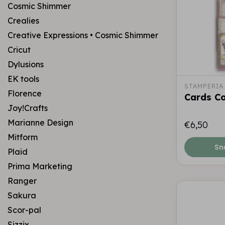
Cosmic Shimmer
Crealies
Creative Expressions • Cosmic Shimmer
Cricut
Dylusions
EK tools
STAMPERIA
Florence
Cards Co
Joy!Crafts
Marianne Design
€6,50
Mitform
Sn
Plaid
Prima Marketing
Ranger
Sakura
Scor-pal
Sizzix