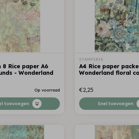
STAMPERIA
n 8 Rice paper A6
A4 Rice paper packe
unds - Wonderland
Wonderland floral c
€2,25
Op voorraad
el toevoegen
Snel toevoegen