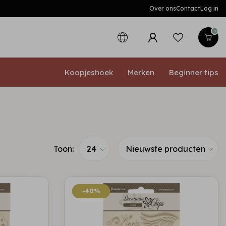
Over ons
Contact
Log in
0
Koopjeshoek
Merken
Beginner tips
Toon:
-40%
-40%