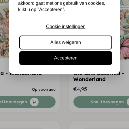
akkoord gaat met ons gebruik van cookies,
klikt u op "Accepteren”.
Cookie instellingen
Alles weigeren
Accepteren
STAMPERIA
a - Wonderland
Die cuts assorted -
Wonderland
€4,95
Op voorraad
el toevoegen
Snel toevoegen