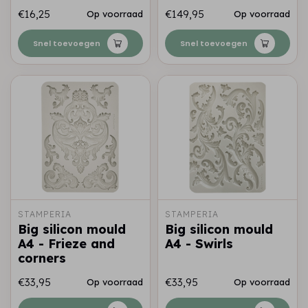
€16,25
€149,95
Op voorraad
Op voorraad
Snel toevoegen
Snel toevoegen
STAMPERIA
STAMPERIA
Big silicon mould
Big silicon mould
A4 - Frieze and
A4 - Swirls
corners
€33,95
€33,95
Op voorraad
Op voorraad