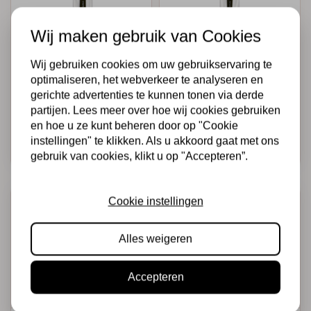
Wij maken gebruik van Cookies
Wij gebruiken cookies om uw gebruikservaring te
STAMPERIA
STAMPERIA
Flat brush size 2"
Standarino brush
optimaliseren, het webverkeer te analyseren en
size 8
gerichte advertenties te kunnen tonen via derde
partijen. Lees meer over hoe wij cookies gebruiken
€11,95
€4,75
Op voorraad
Op voorraad
en hoe u ze kunt beheren door op "Cookie
instellingen" te klikken. Als u akkoord gaat met ons
Snel toevoegen
Snel toevoegen
gebruik van cookies, klikt u op "Accepteren”.
Cookie instellingen
Alles weigeren
Accepteren