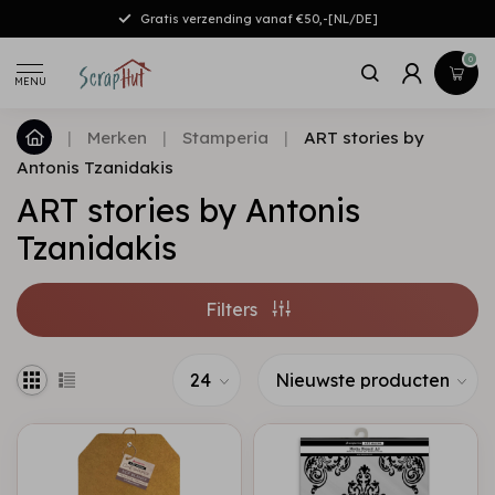
Gratis verzending vanaf €50,-[NL/DE]
0
MENU
|
Merken
|
Stamperia
|
ART stories by
Antonis Tzanidakis
ART stories by Antonis
Tzanidakis
Filters