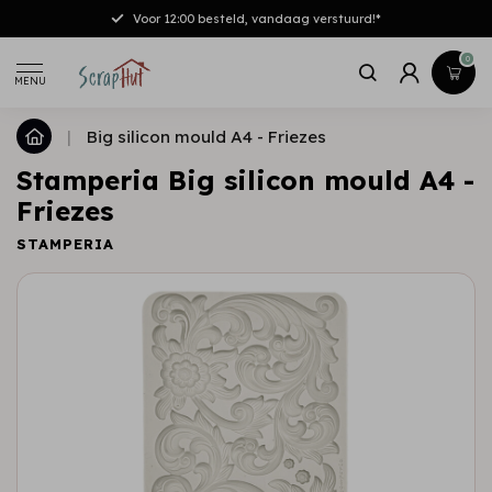
Voor 12:00 besteld, vandaag verstuurd!*
0
MENU
|
Big silicon mould A4 - Friezes
Stamperia Big silicon mould A4 -
Friezes
STAMPERIA