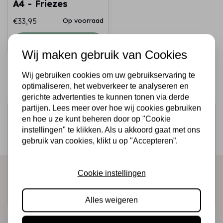
A4 - Friezes
€33,95
Op voorraad
Snel toevoegen
Wij maken gebruik van Cookies
Wij gebruiken cookies om uw gebruikservaring te
optimaliseren, het webverkeer te analyseren en
gerichte advertenties te kunnen tonen via derde
partijen. Lees meer over hoe wij cookies gebruiken
Schrijf je in voor de nieuwsbrief
en hoe u ze kunt beheren door op "Cookie
instellingen" te klikken. Als u akkoord gaat met ons
Ontvang als eerste onze actie en nieuwe producten
gebruik van cookies, klikt u op "Accepteren”.
direct in je mailbox!
Cookie instellingen
Abonneer
Alles weigeren