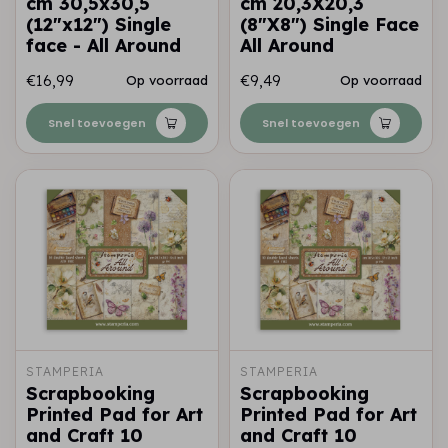
cm 30,5x30,5
cm 20,3X20,3
(12"x12") Single
(8"X8") Single Face
face - All Around
All Around
€16,99
€9,49
Op voorraad
Op voorraad
Snel toevoegen
Snel toevoegen
STAMPERIA
STAMPERIA
Scrapbooking
Scrapbooking
Printed Pad for Art
Printed Pad for Art
and Craft 10
and Craft 10