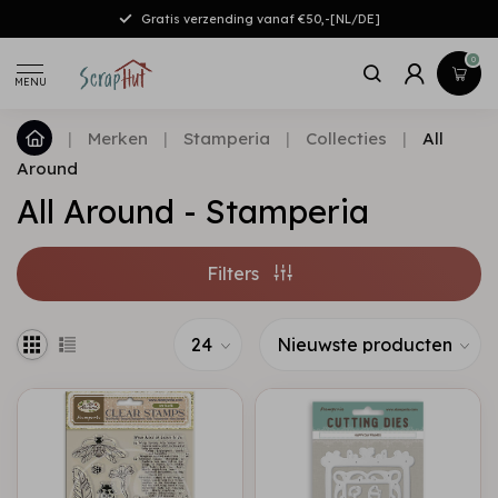
Gratis verzending vanaf €50,-[NL/DE]
0
MENU
|
Merken
|
Stamperia
|
Collecties
|
All
Around
All Around - Stamperia
Filters