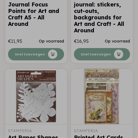
Journal Focus
journal: stickers,
Points for Art and
cut-outs,
Craft A5 - All
backgrounds for
Around
Art and Craft - All
Around
€11,95
€16,95
Op voorraad
Op voorraad
Snel toevoegen
Snel toevoegen
STAMPERIA
STAMPERIA
Art Paper Shapes
Printed Art Cards