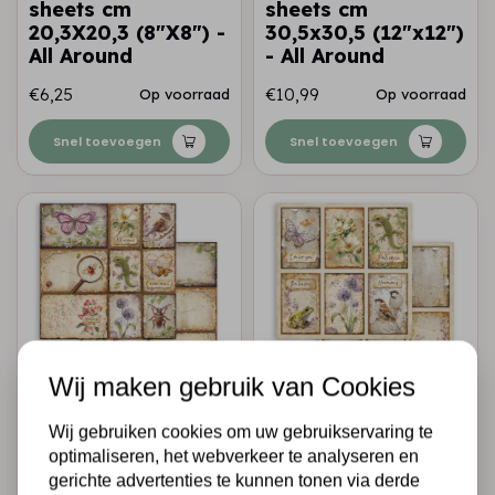
sheets cm
sheets cm
20,3X20,3 (8"X8") -
30,5x30,5 (12"x12")
All Around
- All Around
€6,25
€10,99
Op voorraad
Op voorraad
Snel toevoegen
Snel toevoegen
Wij maken gebruik van Cookies
STAMPERIA
STAMPERIA
Wij gebruiken cookies om uw gebruikservaring te
Printed Double
Printed Double
optimaliseren, het webverkeer te analyseren en
Face scrapbooking
Face scrapbooking
gerichte advertenties te kunnen tonen via derde
sheet for Art and
sheet for Art and