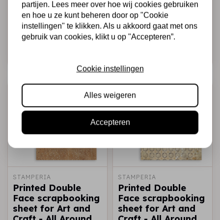
partijen. Lees meer over hoe wij cookies gebruiken
Craft - All Around
Craft - All Around 6
en hoe u ze kunt beheren door op "Cookie
mixed cards
cards
instellingen" te klikken. Als u akkoord gaat met ons
€1,25
€1,25
Op voorraad
Op voorraad
gebruik van cookies, klikt u op "Accepteren”.
Snel toevoegen
Snel toevoegen
Cookie instellingen
Alles weigeren
Accepteren
STAMPERIA
STAMPERIA
Printed Double
Printed Double
Face scrapbooking
Face scrapbooking
sheet for Art and
sheet for Art and
Craft - All Around
Craft - All Around