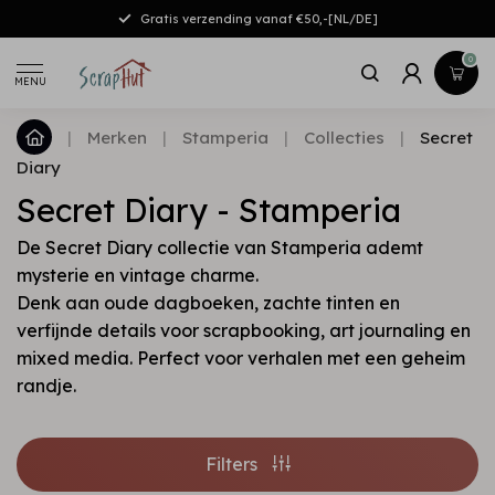
Gratis verzending vanaf €50,-[NL/DE]
0
MENU
|
Merken
|
Stamperia
|
Collecties
|
Secret
Diary
Secret Diary - Stamperia
De Secret Diary collectie van Stamperia ademt
mysterie en vintage charme.
Denk aan oude dagboeken, zachte tinten en
verfijnde details voor scrapbooking, art journaling en
mixed media. Perfect voor verhalen met een geheim
randje.
Filters