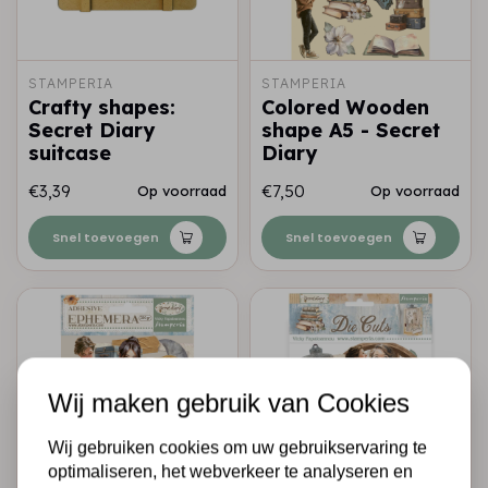
STAMPERIA
STAMPERIA
Crafty shapes:
Colored Wooden
Secret Diary
shape A5 - Secret
suitcase
Diary
€3,39
€7,50
Op voorraad
Op voorraad
Snel toevoegen
Snel toevoegen
Wij maken gebruik van Cookies
Wij gebruiken cookies om uw gebruikservaring te
optimaliseren, het webverkeer te analyseren en