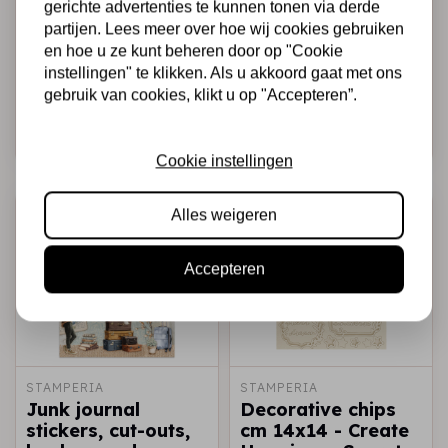
gerichte advertenties te kunnen tonen via derde
STAMPERIA
STAMPERIA
partijen. Lees meer over hoe wij cookies gebruiken
Ephemera - Secret
Die cuts assorted -
en hoe u ze kunt beheren door op "Cookie
Diary
Secret Diary
instellingen" te klikken. Als u akkoord gaat met ons
gebruik van cookies, klikt u op "Accepteren”.
€6,25
€4,99
Op voorraad
Op voorraad
Snel toevoegen
Snel toevoegen
Cookie instellingen
-40%
-40%
Alles weigeren
Accepteren
STAMPERIA
STAMPERIA
Junk journal
Decorative chips
stickers, cut-outs,
cm 14x14 - Create