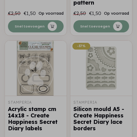
pattern
€2,50
€1,50
€2,50
€1,50
Op voorraad
Op voorraad
Snel toevoegen
Snel toevoegen
-37%
-37%
STAMPERIA
STAMPERIA
Acrylic stamp cm
Silicon mould A5 -
14x18 - Create
Create Happiness
Happiness Secret
Secret Diary lace
Diary labels
borders