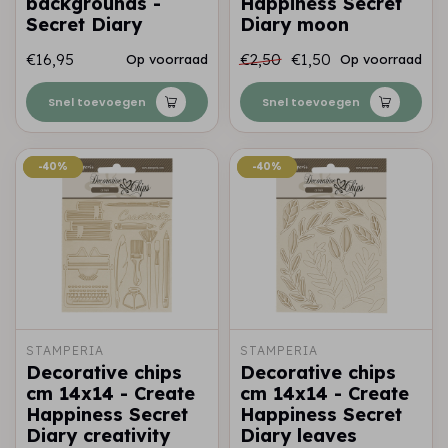
backgrounds -
Happiness Secret
Secret Diary
Diary moon
€16,95
€2,50
€1,50
Op voorraad
Op voorraad
Snel toevoegen
Snel toevoegen
-40%
-40%
-40%
-40%
STAMPERIA
STAMPERIA
Decorative chips
Decorative chips
cm 14x14 - Create
cm 14x14 - Create
Happiness Secret
Happiness Secret
Diary creativity
Diary leaves