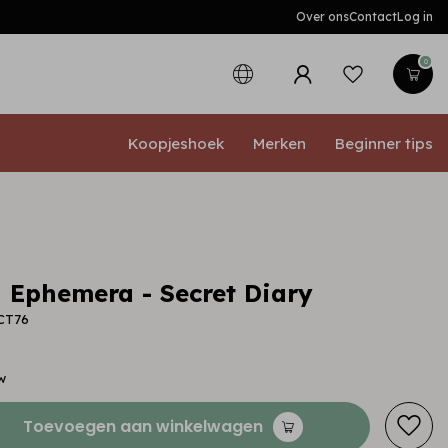
Over ons
Contact
Log in
0
Koopjeshoek
Merken
Beginner tips
 Ephemera - Secret Diary
LCT76
w
Toevoegen aan winkelwagen