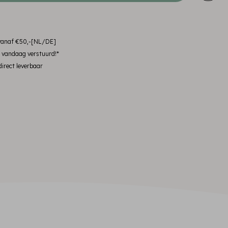
 vanaf €50,-[NL/DE]
, vandaag verstuurd!*
irect leverbaar