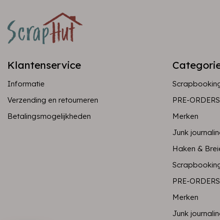
Klantenservice
Categori
Informatie
Scrapbookin
Verzending en retourneren
PRE-ORDERS
Betalingsmogelijkheden
Merken
Junk journali
Haken & Brei
Scrapbookin
PRE-ORDERS
Merken
Junk journali