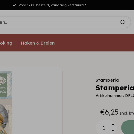
Voor 12:00 besteld, vandaag verstuurd!*
oking
Haken & Breien
Stamperia
Stamperia
Artikelnummer: DF
€6,25
Incl. bt