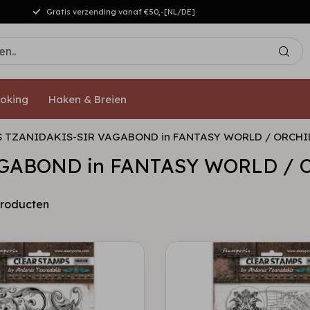
Gratis verzending vanaf €50,-[NL/DE]
oking
Haken & Breien
 TZANIDAKIS-SIR VAGABOND in FANTASY WORLD / ORCHI
GABOND in FANTASY WORLD / 
roducten