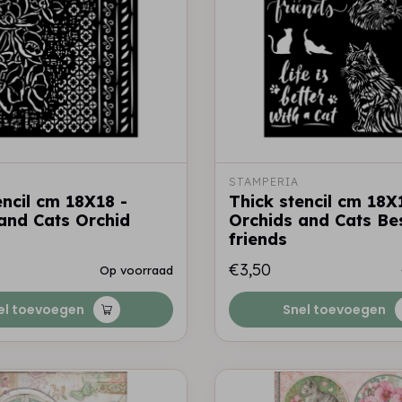
STAMPERIA
encil cm 18X18 -
Thick stencil cm 18X
and Cats Orchid
Orchids and Cats Be
friends
€3,50
Op voorraad
el toevoegen
Snel toevoegen