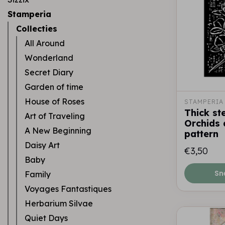
Stamperia
Collecties
All Around
Wonderland
Secret Diary
Garden of time
House of Roses
STAMPERIA
Thick st
Art of Traveling
Orchids 
A New Beginning
pattern
Daisy Art
€3,50
Baby
Sn
Family
Voyages Fantastiques
Herbarium Silvae
Quiet Days