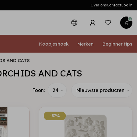
Over ons
Contact
Log in
0
Koopjeshoek
Merken
Beginner tips
DS AND CATS
ORCHIDS AND CATS
Toon:
-37%
-37%