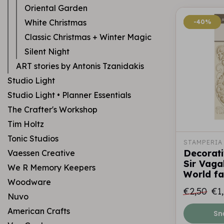
Oriental Garden
White Christmas
-40%
-40%
Classic Christmas + Winter Magic
Silent Night
ART stories by Antonis Tzanidakis
Studio Light
Studio Light • Planner Essentials
The Crafter's Workshop
Tim Holtz
Tonic Studios
STAMPERIA
Decorati
Vaessen Creative
Sir Vaga
We R Memory Keepers
World fa
Woodware
€2,50
€1
Nuvo
American Crafts
Sn