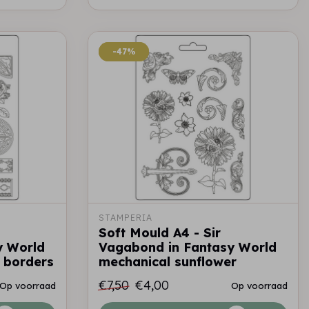
-47%
-47%
STAMPERIA
Soft Mould A4 - Sir
y World
Vagabond in Fantasy World
 borders
mechanical sunflower
€7,50
€4,00
Op voorraad
Op voorraad