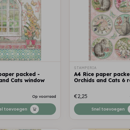
STAMPERIA
paper packed -
A4 Rice paper packe
 and Cats window
Orchids and Cats 6 
€2,25
Op voorraad
el toevoegen
Snel toevoegen