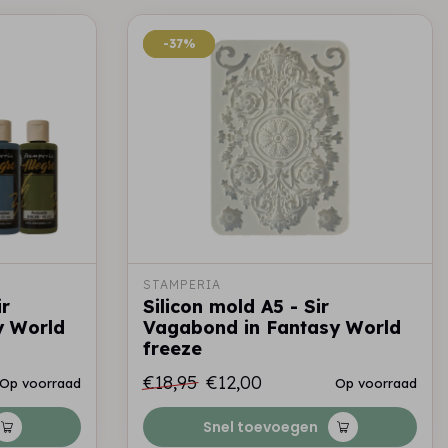
-37%
-37%
STAMPERIA
ir
Silicon mold A5 - Sir
y World
Vagabond in Fantasy World
freeze
€18,95
€12,00
Op voorraad
Op voorraad
Snel toevoegen