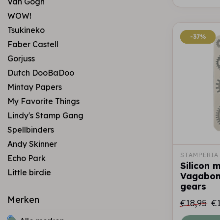
Van Gogh
WOW!
Tsukineko
-37%
-37%
Faber Castell
Gorjuss
Dutch DooBaDoo
Mintay Papers
My Favorite Things
Lindy's Stamp Gang
Spellbinders
Andy Skinner
STAMPERIA
Echo Park
Silicon m
Little birdie
Vagabon
gears
Merken
€18,95
€