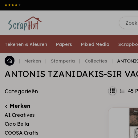
Tekenen & Kleuren
Papers
Mixed Media
Scrapbo
|
Merken
|
Stamperia
|
Collecties
|
ANTONIS
ANTONIS TZANIDAKIS-SIR VA
45
P
Categorieën
Merken
A1 Creatives
Ciao Bella
COOSA Crafts