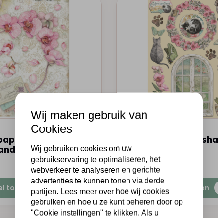
Wij maken gebruik van
Cookies
STAMPERIA
paper packed -
Colored Wooden sha
and Cats pink orchid
Orchids and Cats
Wij gebruiken cookies om uw
gebruikservaring te optimaliseren, het
€7,25
Op voorraad
webverkeer te analyseren en gerichte
advertenties te kunnen tonen via derde
el toevoegen
Snel toevoegen
partijen. Lees meer over hoe wij cookies
gebruiken en hoe u ze kunt beheren door op
"Cookie instellingen" te klikken. Als u