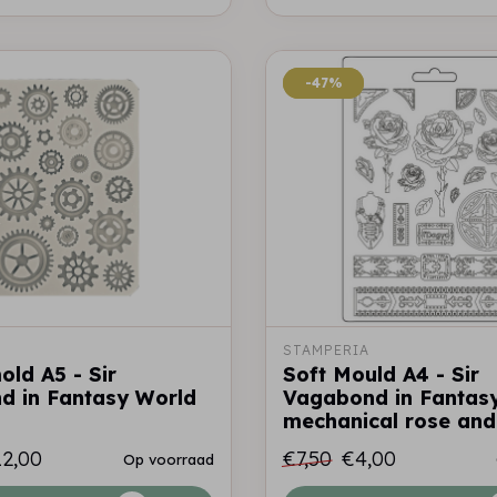
-47%
-47%
STAMPERIA
old A5 - Sir
Soft Mould A4 - Sir
d in Fantasy World
Vagabond in Fantas
mechanical rose and
12,00
€7,50
€4,00
Op voorraad