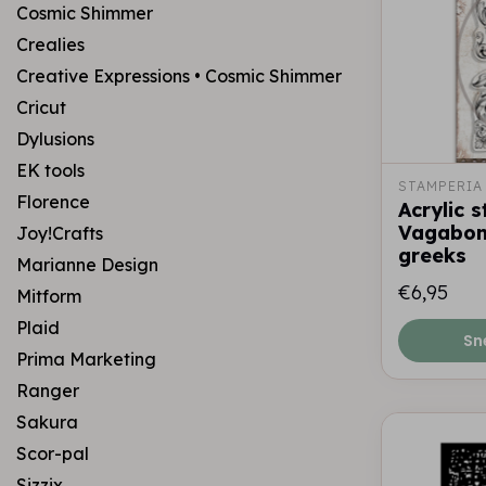
Cosmic Shimmer
Crealies
Creative Expressions • Cosmic Shimmer
Cricut
Dylusions
EK tools
STAMPERIA
Florence
Acrylic 
Vagabon
Joy!Crafts
greeks
Marianne Design
€6,95
Mitform
Plaid
Sn
Prima Marketing
Ranger
Sakura
Scor-pal
Sizzix