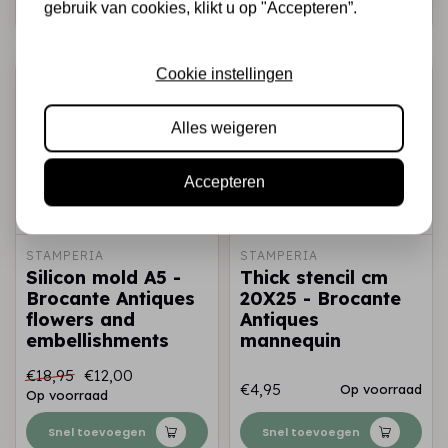
Snel toevoegen
Snel toevoegen
gebruik van cookies, klikt u op "Accepteren”.
Cookie instellingen
-37%
-37%
Alles weigeren
Accepteren
STAMPERIA
STAMPERIA
Silicon mold A5 -
Thick stencil cm
Brocante Antiques
20X25 - Brocante
flowers and
Antiques
embellishments
mannequin
€18,95
€12,00
€4,95
Op voorraad
Op voorraad
Snel toevoegen
Snel toevoegen