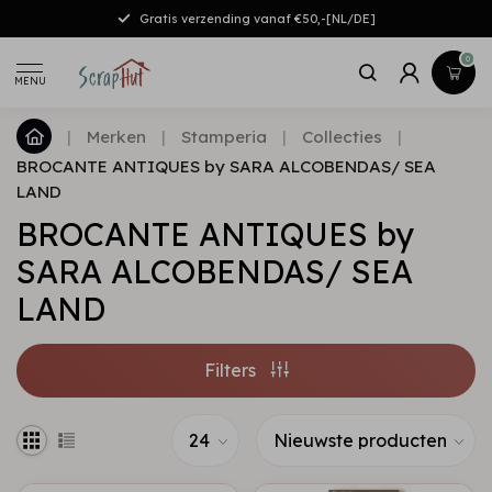
Gratis verzending vanaf €50,-[NL/DE]
0
MENU
|
Merken
|
Stamperia
|
Collecties
|
BROCANTE ANTIQUES by SARA ALCOBENDAS/ SEA
LAND
BROCANTE ANTIQUES by
SARA ALCOBENDAS/ SEA
LAND
Filters