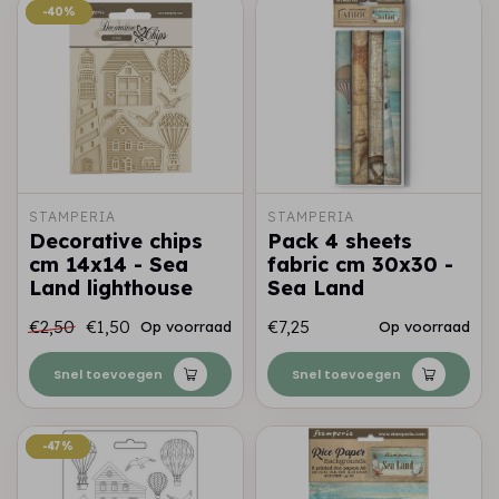
-40%
-40%
STAMPERIA
STAMPERIA
Decorative chips
Pack 4 sheets
cm 14x14 - Sea
fabric cm 30x30 -
Land lighthouse
Sea Land
€2,50
€1,50
€7,25
Op voorraad
Op voorraad
Snel toevoegen
Snel toevoegen
-47%
-47%