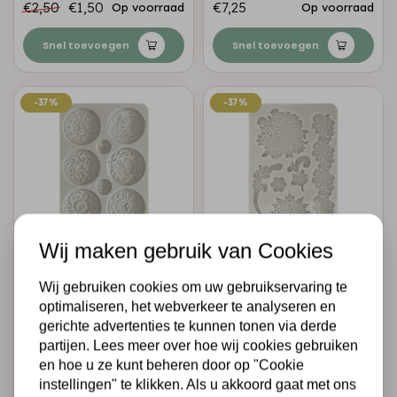
€2,50
€1,50
€7,25
Op voorraad
Op voorraad
Snel toevoegen
Snel toevoegen
-37%
-37%
-37%
-37%
Wij maken gebruik van Cookies
STAMPERIA
STAMPERIA
Silicon mold A5 -
Silicon mold A5 -
Wij gebruiken cookies om uw gebruikservaring te
Brocante Antiques
Brocante Antiques
optimaliseren, het webverkeer te analyseren en
clocks
laces
gerichte advertenties te kunnen tonen via derde
partijen. Lees meer over hoe wij cookies gebruiken
€18,95
€12,00
€18,95
€12,00
en hoe u ze kunt beheren door op "Cookie
Op voorraad
Op voorraad
instellingen" te klikken. Als u akkoord gaat met ons