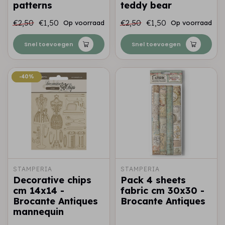
patterns
teddy bear
€2,50
€1,50
€2,50
€1,50
Op voorraad
Op voorraad
Snel toevoegen
Snel toevoegen
-40%
-40%
STAMPERIA
STAMPERIA
Decorative chips
Pack 4 sheets
cm 14x14 -
fabric cm 30x30 -
Brocante Antiques
Brocante Antiques
mannequin