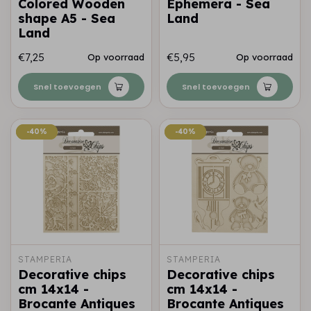
Colored Wooden
Ephemera - Sea
shape A5 - Sea
Land
Land
€7,25
€5,95
Op voorraad
Op voorraad
Snel toevoegen
Snel toevoegen
-40%
-40%
-40%
-40%
STAMPERIA
STAMPERIA
Decorative chips
Decorative chips
cm 14x14 -
cm 14x14 -
Brocante Antiques
Brocante Antiques