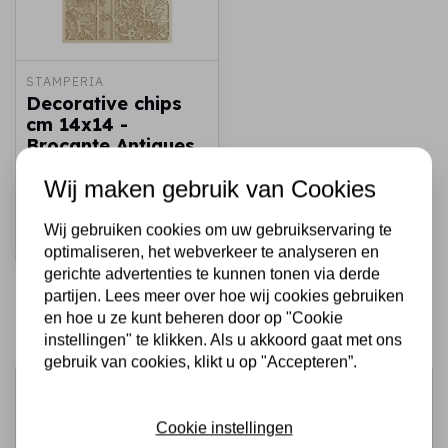
STAMPERIA
Decorative chips
cm 14x14 -
Brocante Antiques
patterns
Wij maken gebruik van Cookies
€2,50
€1,50
Op voorraad
Wij gebruiken cookies om uw gebruikservaring te
Snel toevoegen
optimaliseren, het webverkeer te analyseren en
gerichte advertenties te kunnen tonen via derde
partijen. Lees meer over hoe wij cookies gebruiken
en hoe u ze kunt beheren door op "Cookie
instellingen" te klikken. Als u akkoord gaat met ons
gebruik van cookies, klikt u op "Accepteren”.
Schrijf je in voor de nieuwsbrief
Ontvang als eerste onze actie en nieuwe producten
Cookie instellingen