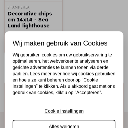
STAMPERIA
Decorative chips
cm 14x14 - Sea
Land lighthouse
€2,50
€1,50
Op voorraad
Wij maken gebruik van Cookies
Snel toevoegen
Wij gebruiken cookies om uw gebruikservaring te
optimaliseren, het webverkeer te analyseren en
gerichte advertenties te kunnen tonen via derde
partijen. Lees meer over hoe wij cookies gebruiken
en hoe u ze kunt beheren door op "Cookie
instellingen" te klikken. Als u akkoord gaat met ons
Schrijf je in voor de nieuwsbrief
gebruik van cookies, klikt u op "Accepteren”.
Ontvang als eerste onze actie en nieuwe producten
direct in je mailbox!
Cookie instellingen
Alles weigeren