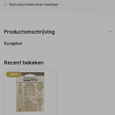
Ruim assortiment direct leverbaar
Productomschrijving
Scraphut
Recent bekeken
-40%
-40%