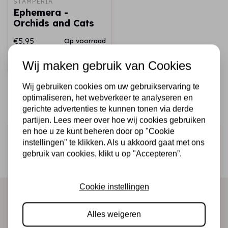
STAMPERIA
Ephemera -
Orchids and Cats
€5,95
Op voorraad
Snel toevoegen
Wij maken gebruik van Cookies
Wij gebruiken cookies om uw gebruikservaring te
optimaliseren, het webverkeer te analyseren en
gerichte advertenties te kunnen tonen via derde
partijen. Lees meer over hoe wij cookies gebruiken
en hoe u ze kunt beheren door op "Cookie
Schrijf je in voor de nieuwsbrief
instellingen" te klikken. Als u akkoord gaat met ons
Ontvang als eerste onze actie en nieuwe producten
gebruik van cookies, klikt u op "Accepteren”.
direct in je mailbox!
Cookie instellingen
Abonneer
Alles weigeren