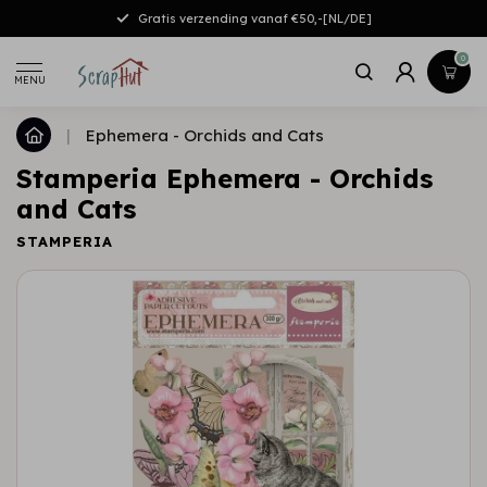
Gratis verzending vanaf €50,-[NL/DE]
0
MENU
|
Ephemera - Orchids and Cats
Stamperia Ephemera - Orchids
and Cats
STAMPERIA