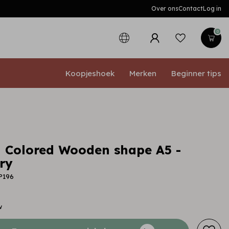
Over ons
Contact
Log in
0
Koopjeshoek
Merken
Beginner tips
 Colored Wooden shape A5 -
ry
P196
w