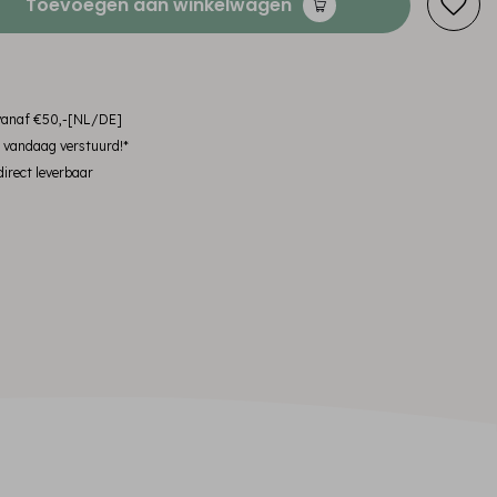
Toevoegen aan winkelwagen
 vanaf €50,-[NL/DE]
, vandaag verstuurd!*
irect leverbaar