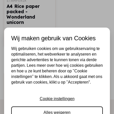
STAMPERIA
A4 Rice paper
packed -
Wonderland
unicorn
€2,25
Op voorraad
Wij maken gebruik van Cookies
Snel toevoegen
Wij gebruiken cookies om uw gebruikservaring te
optimaliseren, het webverkeer te analyseren en
gerichte advertenties te kunnen tonen via derde
partijen. Lees meer over hoe wij cookies gebruiken
en hoe u ze kunt beheren door op "Cookie
instellingen" te klikken. Als u akkoord gaat met ons
Schrijf je in voor de nieuwsbrief
gebruik van cookies, klikt u op "Accepteren”.
Ontvang als eerste onze actie en nieuwe producten
direct in je mailbox!
Cookie instellingen
Alles weigeren