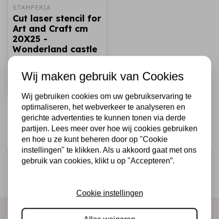
STAMPERIA
Cut laser stencil for
Art and Craft cm
20X25 -
Wonderland castle
€4,95
Op voorraad
Wij maken gebruik van Cookies
Snel toevoegen
Wij gebruiken cookies om uw gebruikservaring te
optimaliseren, het webverkeer te analyseren en
gerichte advertenties te kunnen tonen via derde
partijen. Lees meer over hoe wij cookies gebruiken
en hoe u ze kunt beheren door op "Cookie
instellingen" te klikken. Als u akkoord gaat met ons
Schrijf je in voor de nieuwsbrief
gebruik van cookies, klikt u op "Accepteren”.
Ontvang als eerste onze actie en nieuwe producten
direct in je mailbox!
Cookie instellingen