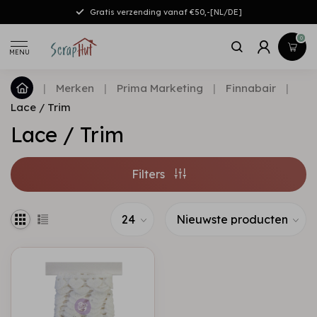
Gratis verzending vanaf €50,-[NL/DE]
0
MENU
|
Merken
|
Prima Marketing
|
Finnabair
|
Lace / Trim
Lace / Trim
Filters