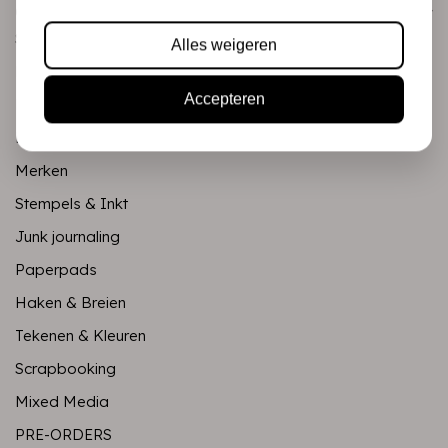
Categorieën
Scrapbooking
Alles weigeren
Mixed Media
Accepteren
PRE-ORDERS
Koopjeshoek
Merken
Stempels & Inkt
Junk journaling
Paperpads
Haken & Breien
Tekenen & Kleuren
Scrapbooking
Mixed Media
PRE-ORDERS