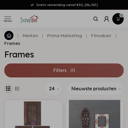
Gratis verzending vanaf €50,-[NL/DE]
0
MENU
|
Merken
|
Prima Marketing
|
Finnabair
|
Frames
Frames
Filters