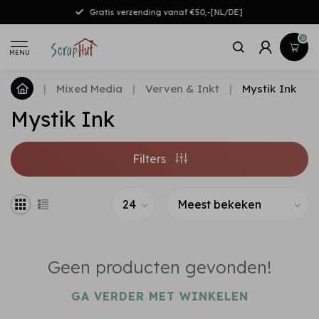
Gratis verzending vanaf €50,-[NL/DE]
0
MENU
|
Mixed Media
|
Verven & Inkt
|
Mystik Ink
Mystik Ink
Filters
Geen producten gevonden!
GA VERDER MET WINKELEN