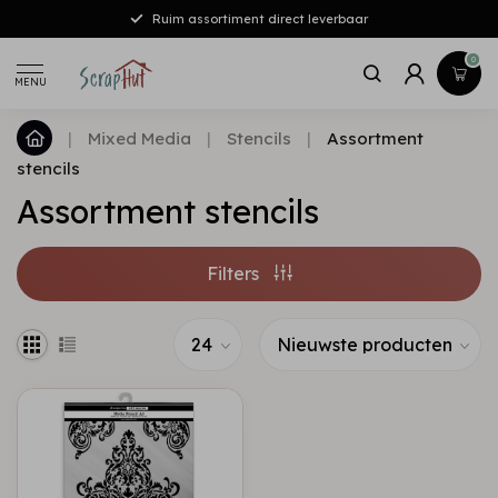
Ruim assortiment direct leverbaar
0
MENU
|
Mixed Media
|
Stencils
|
Assortment
stencils
Assortment stencils
Filters