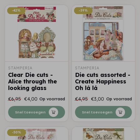
-42%
-42%
-39%
-39%
STAMPERIA
STAMPERIA
Clear Die cuts -
Die cuts assorted -
Alice through the
Create Happiness
looking glass
Oh lá lá
€6,95
€4,00
€4,95
€3,00
Op voorraad
Op voorraad
Snel toevoegen
Snel toevoegen
-50%
-50%