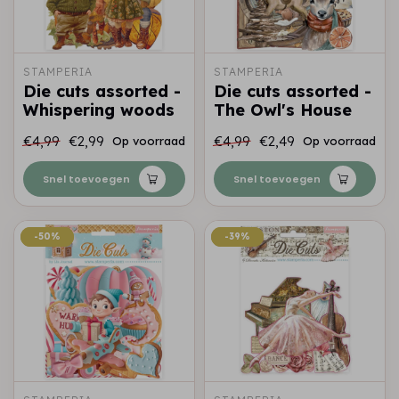
STAMPERIA
STAMPERIA
Die cuts assorted -
Die cuts assorted -
Whispering woods
The Owl's House
€4,99
€2,99
€4,99
€2,49
Op voorraad
Op voorraad
Snel toevoegen
Snel toevoegen
-50%
-50%
-39%
-39%