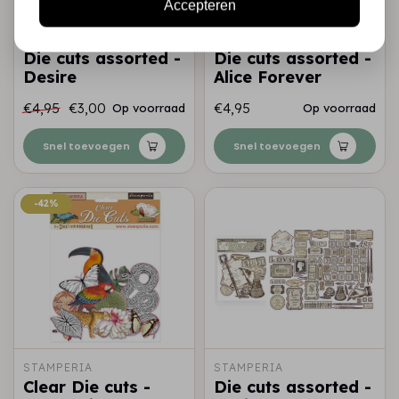
Accepteren
STAMPERIA
STAMPERIA
Die cuts assorted -
Die cuts assorted -
Desire
Alice Forever
€4,95
€3,00
€4,95
Op voorraad
Op voorraad
Snel toevoegen
Snel toevoegen
-42%
-42%
STAMPERIA
STAMPERIA
Clear Die cuts -
Die cuts assorted -