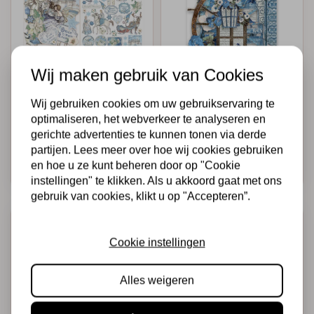
Wij maken gebruik van Cookies
STAMPERIA
STAMPERIA
Die cuts assorted -
Die cuts assorted -
Wij gebruiken cookies om uw gebruikservaring te
Winter Tales
Blue Land
optimaliseren, het webverkeer te analyseren en
gerichte advertenties te kunnen tonen via derde
€4,95
€3,00
€4,95
€2,47
Op voorraad
Op voorraad
partijen. Lees meer over hoe wij cookies gebruiken
en hoe u ze kunt beheren door op "Cookie
Snel toevoegen
Snel toevoegen
instellingen" te klikken. Als u akkoord gaat met ons
gebruik van cookies, klikt u op "Accepteren”.
-39%
-39%
Cookie instellingen
Alles weigeren