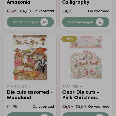
Amazonia
Calligraphy
€6,95
€4,00
€4,25
Op voorraad
Op voorraad
Snel toevoegen
Snel toevoegen
-50%
-50%
STAMPERIA
STAMPERIA
Die cuts assorted -
Clear Die cuts -
Woodland
Pink Christmas
€4,95
€6,95
€3,50
Op voorraad
Op voorraad