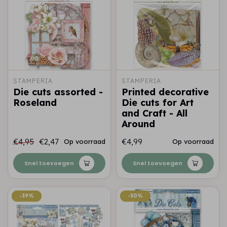
STAMPERIA
STAMPERIA
Die cuts assorted -
Printed decorative
Roseland
Die cuts for Art
and Craft - All
Around
€4,95
€2,47
€4,99
Op voorraad
Op voorraad
Snel toevoegen
Snel toevoegen
-39%
-39%
-50%
-50%