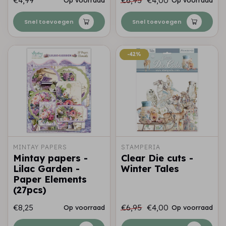
€4,99
€6,95
€4,00
Snel toevoegen
Snel toevoegen
-42%
-42%
MINTAY PAPERS
STAMPERIA
Mintay papers -
Clear Die cuts -
Lilac Garden -
Winter Tales
Paper Elements
(27pcs)
€8,25
€6,95
€4,00
Op voorraad
Op voorraad