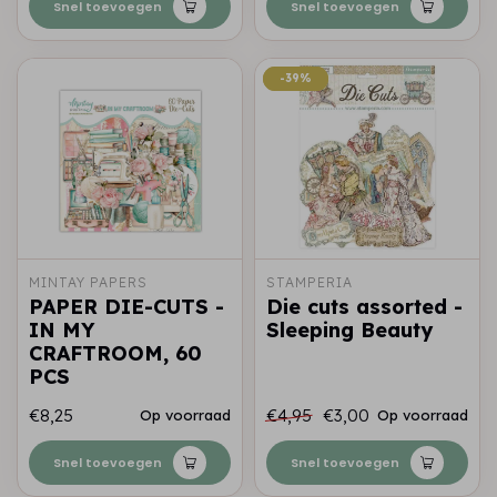
Snel toevoegen
Snel toevoegen
-39%
-39%
MINTAY PAPERS
STAMPERIA
PAPER DIE-CUTS -
Die cuts assorted -
IN MY
Sleeping Beauty
CRAFTROOM, 60
PCS
€8,25
€4,95
€3,00
Op voorraad
Op voorraad
Snel toevoegen
Snel toevoegen