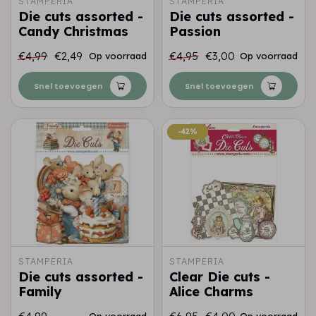
STAMPERIA
STAMPERIA
Die cuts assorted -
Die cuts assorted -
Candy Christmas
Passion
€4,99
€2,49
€4,95
€3,00
Op voorraad
Op voorraad
Snel toevoegen
Snel toevoegen
-42%
-42%
STAMPERIA
STAMPERIA
Die cuts assorted -
Clear Die cuts -
Family
Alice Charms
Op voorraad
Op voorraad