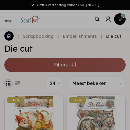
Gratis verzending vanaf €50,-[NL/DE]
0
MENU
|
Scrapbooking
|
Embellishments
|
Die cut
Die cut
Filters
-40%
-40%
-50%
-50%