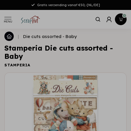
Gratis verzending vanaf €50,-[NL/DE]
0
MENU
|
Die cuts assorted - Baby
Stamperia Die cuts assorted -
Baby
STAMPERIA