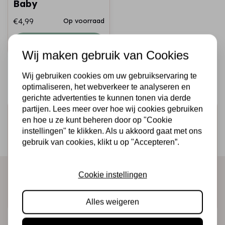
Baby
€4,99
Op voorraad
Snel toevoegen
Wij maken gebruik van Cookies
Wij gebruiken cookies om uw gebruikservaring te
optimaliseren, het webverkeer te analyseren en
gerichte advertenties te kunnen tonen via derde
partijen. Lees meer over hoe wij cookies gebruiken
Schrijf je in voor de nieuwsbrief
en hoe u ze kunt beheren door op "Cookie
instellingen" te klikken. Als u akkoord gaat met ons
Ontvang als eerste onze actie en nieuwe producten
gebruik van cookies, klikt u op "Accepteren”.
direct in je mailbox!
Cookie instellingen
Abonneer
Alles weigeren