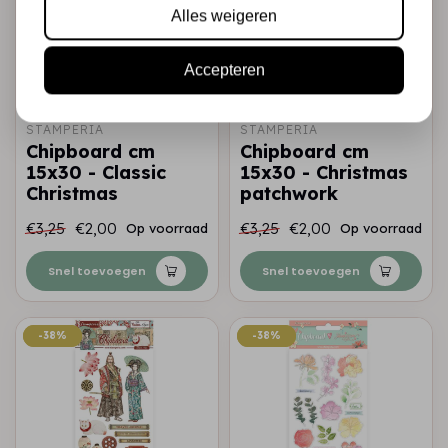
Alles weigeren
Accepteren
STAMPERIA
STAMPERIA
Chipboard cm
Chipboard cm
15x30 - Classic
15x30 - Christmas
Christmas
patchwork
€3,25
€2,00
€3,25
€2,00
Op voorraad
Op voorraad
Snel toevoegen
Snel toevoegen
-38%
-38%
-38%
-38%