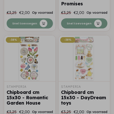
Promises
€3,25
€2,00
€3,25
€2,00
Op voorraad
Op voorraad
Snel toevoegen
Snel toevoegen
-38%
-38%
-38%
-38%
STAMPERIA
STAMPERIA
Chipboard cm
Chipboard cm
15x30 - Romantic
15x30 - DayDream
Garden House
toys
€3,25
€2,00
€3,25
€2,00
Op voorraad
Op voorraad