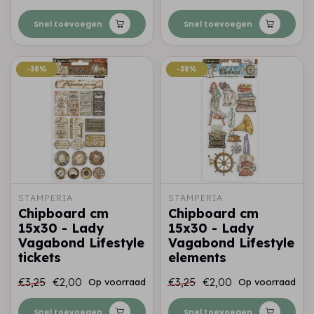
Snel toevoegen
Snel toevoegen
-38%
-38%
-38%
-38%
STAMPERIA
STAMPERIA
Chipboard cm
Chipboard cm
15x30 - Lady
15x30 - Lady
Vagabond Lifestyle
Vagabond Lifestyle
tickets
elements
€3,25
€2,00
€3,25
€2,00
Op voorraad
Op voorraad
Snel toevoegen
Snel toevoegen