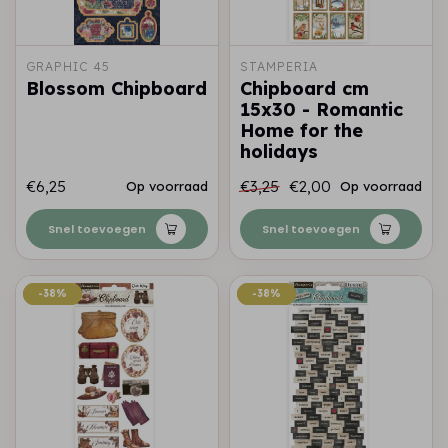
GRAPHIC 45
STAMPERIA
Blossom Chipboard
Chipboard cm
15x30 - Romantic
Home for the
holidays
€6,25
€3,25
€2,00
Op voorraad
Op voorraad
Snel toevoegen
Snel toevoegen
-38%
-38%
-38%
-38%