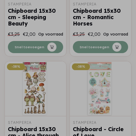
STAMPERIA
STAMPERIA
Chipboard 15x30
Chipboard 15x30
cm - Sleeping
cm - Romantic
Beauty
Horses
€3,25
€2,00
€3,25
€2,00
Op voorraad
Op voorraad
Snel toevoegen
Snel toevoegen
-38%
-38%
-38%
-38%
STAMPERIA
STAMPERIA
Chipboard 15x30
Chipboard - Circle
cm - Alice through
of Love