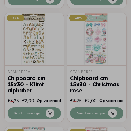
-38%
-38%
-38%
-38%
STAMPERIA
STAMPERIA
Chipboard cm
Chipboard cm
15x30 - Klimt
15x30 - Christmas
alphabet
rose
€3,25
€2,00
€3,25
€2,00
Op voorraad
Op voorraad
Snel toevoegen
Snel toevoegen