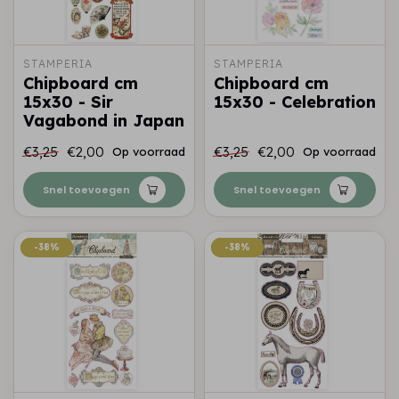
STAMPERIA
STAMPERIA
Chipboard cm
Chipboard cm
15x30 - Sir
15x30 - Celebration
Vagabond in Japan
€3,25
€2,00
€3,25
€2,00
Op voorraad
Op voorraad
Snel toevoegen
Snel toevoegen
-38%
-38%
-38%
-38%