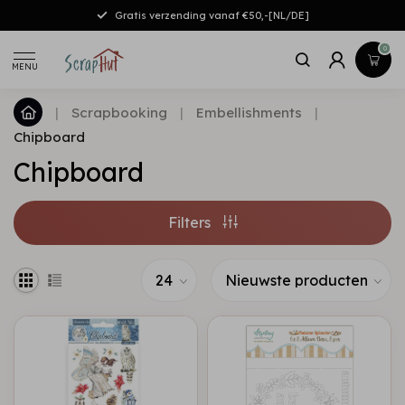
Gratis verzending vanaf €50,-[NL/DE]
0
MENU
|
Scrapbooking
|
Embellishments
|
Chipboard
Chipboard
Filters