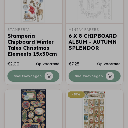
STAMPERIA
MINTAY PAPERS
Stamperia
6 X 8 CHIPBOARD
Chipboard Winter
ALBUM - AUTUMN
Tales Christmas
SPLENDOR
Elements 15x30cm
€2,00
€7,25
Op voorraad
Op voorraad
Snel toevoegen
Snel toevoegen
-38%
-38%