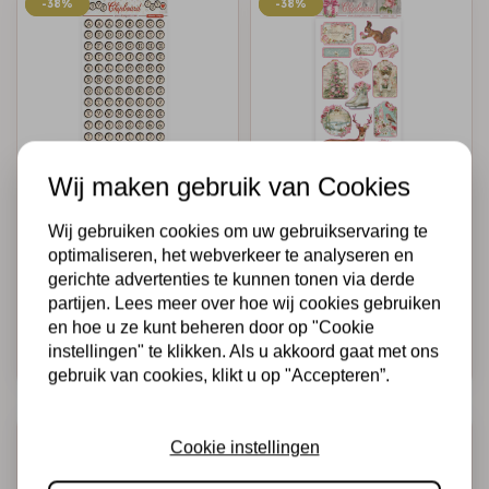
-38%
-38%
-38%
-38%
Wij maken gebruik van Cookies
STAMPERIA
STAMPERIA
Chipboard cm
Chipboard cm
Wij gebruiken cookies om uw gebruikservaring te
15x30 - Romantic
15x30 - Pink
optimaliseren, het webverkeer te analyseren en
Christmas
Christmas
gerichte advertenties te kunnen tonen via derde
partijen. Lees meer over hoe wij cookies gebruiken
€3,25
€2,00
€3,25
€2,00
Op voorraad
Op voorraad
en hoe u ze kunt beheren door op "Cookie
instellingen" te klikken. Als u akkoord gaat met ons
Snel toevoegen
Snel toevoegen
gebruik van cookies, klikt u op "Accepteren”.
-38%
-38%
-38%
-38%
Cookie instellingen