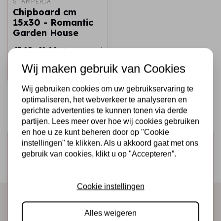
STAMPERIA
Chipboard cm
15x30 - Romantic
Garden House
€3,25
€2,00
Op voorraad
Wij maken gebruik van Cookies
Snel toevoegen
Wij gebruiken cookies om uw gebruikservaring te
optimaliseren, het webverkeer te analyseren en
gerichte advertenties te kunnen tonen via derde
partijen. Lees meer over hoe wij cookies gebruiken
en hoe u ze kunt beheren door op "Cookie
Schrijf je in voor de nieuwsbrief
instellingen" te klikken. Als u akkoord gaat met ons
gebruik van cookies, klikt u op "Accepteren”.
Ontvang als eerste onze actie en nieuwe producten
direct in je mailbox!
Cookie instellingen
Alles weigeren
Abonneer