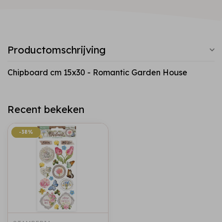
Productomschrijving
Chipboard cm 15x30 - Romantic Garden House
Recent bekeken
-38%
-38%