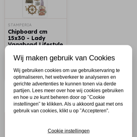
STAMPERIA
Chipboard cm
15x30 - Lady
Vagabond Lifestyle
elements
Wij maken gebruik van Cookies
€3,25
€2,00
Op voorraad
Wij gebruiken cookies om uw gebruikservaring te
Snel toevoegen
optimaliseren, het webverkeer te analyseren en
gerichte advertenties te kunnen tonen via derde
partijen. Lees meer over hoe wij cookies gebruiken
en hoe u ze kunt beheren door op "Cookie
instellingen" te klikken. Als u akkoord gaat met ons
gebruik van cookies, klikt u op "Accepteren”.
Schrijf je in voor de nieuwsbrief
Ontvang als eerste onze actie en nieuwe producten
Cookie instellingen