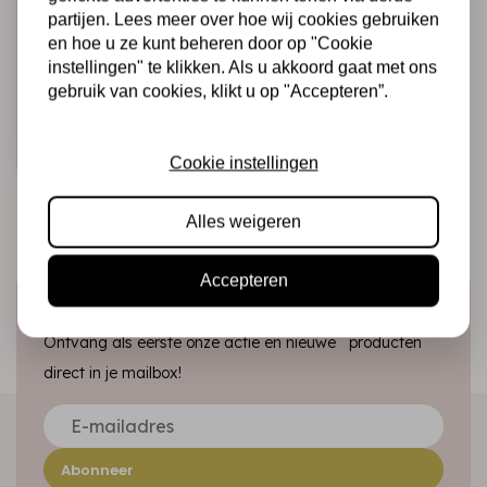
Deco tape cm.
partijen. Lees meer over hoe wij cookies gebruiken
2x10m - White lace
en hoe u ze kunt beheren door op "Cookie
on red
instellingen" te klikken. Als u akkoord gaat met ons
gebruik van cookies, klikt u op "Accepteren”.
€1,25
Op voorraad
Snel toevoegen
Cookie instellingen
Alles weigeren
Accepteren
Schrijf je in voor de nieuwsbrief
Ontvang als eerste onze actie en nieuwe producten
direct in je mailbox!
Abonneer