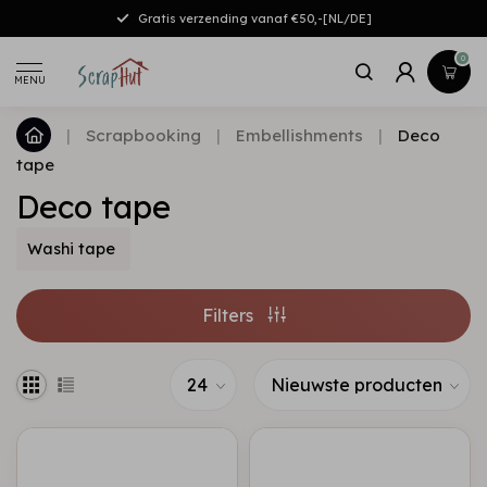
Gratis verzending vanaf €50,-[NL/DE]
0
MENU
|
Scrapbooking
|
Embellishments
|
Deco
tape
Deco tape
Washi tape
Filters