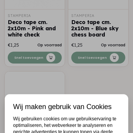
STAMPERIA
STAMPERIA
Deco tape cm.
Deco tape cm.
2x10m - Pink and
2x10m - Blue sky
white check
chess board
€1,25
€1,25
Op voorraad
Op voorraad
Snel toevoegen
Snel toevoegen
Wij maken gebruik van Cookies
Wij gebruiken cookies om uw gebruikservaring te
optimaliseren, het webverkeer te analyseren en
STAMPERIA
gerichte advertenties te kunnen tonen via derde