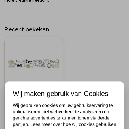
more creative freedom.
Recent bekeken
Wij maken gebruik van Cookies
ARDEN CREATIVE STUDIO
Arden Creative
Wij gebruiken cookies om uw gebruikservaring te
Studio Vintage
optimaliseren, het webverkeer te analyseren en
Makers Kiss-Cut
gerichte advertenties te kunnen tonen via derde
PET Tape
partijen. Lees meer over hoe wij cookies gebruiken
Essentials