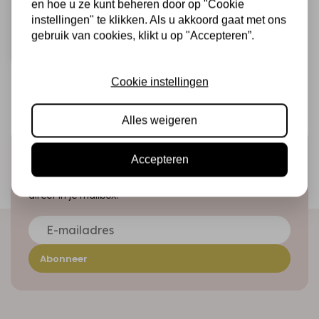
en hoe u ze kunt beheren door op "Cookie
€5,95
Op voorraad
instellingen" te klikken. Als u akkoord gaat met ons
gebruik van cookies, klikt u op "Accepteren”.
Snel toevoegen
Cookie instellingen
Alles weigeren
Schrijf je in voor de nieuwsbrief
Accepteren
Ontvang als eerste onze actie en nieuwe producten
direct in je mailbox!
Abonneer