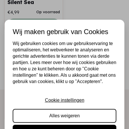
Silent Sea
€4,99
Op voorraad
Snel toevoegen
Wij maken gebruik van Cookies
Wij gebruiken cookies om uw gebruikservaring te
optimaliseren, het webverkeer te analyseren en
gerichte advertenties te kunnen tonen via derde
partijen. Lees meer over hoe wij cookies gebruiken
Schrijf je in voor de nieuwsbrief
en hoe u ze kunt beheren door op "Cookie
instellingen" te klikken. Als u akkoord gaat met ons
Ontvang als eerste onze actie en nieuwe producten
gebruik van cookies, klikt u op "Accepteren”.
direct in je mailbox!
Cookie instellingen
Abonneer
Alles weigeren