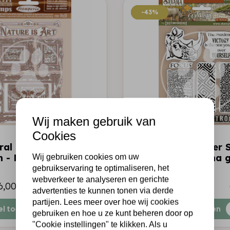
-43%
-43%
Wij maken gebruik van
Cookies
STAMPERIA
ral Rubber Stamp
HD Natural Rubber 
 - Nature is Art
cm 14x18 - Savana gr
Wij gebruiken cookies om uw
gebruikservaring te optimaliseren, het
webverkeer te analyseren en gerichte
6,00
€10,50
€6,00
Op voorraad
advertenties te kunnen tonen via derde
partijen. Lees meer over hoe wij cookies
el toevoegen
Snel toevoegen
gebruiken en hoe u ze kunt beheren door op
"Cookie instellingen" te klikken. Als u