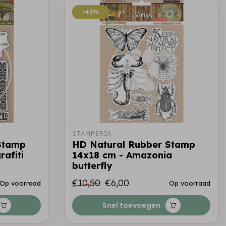
-43%
-43%
STAMPERIA
Stamp
HD Natural Rubber Stamp
afiti
14x18 cm - Amazonia
butterfly
€10,50
€6,00
Op voorraad
Op voorraad
Snel toevoegen