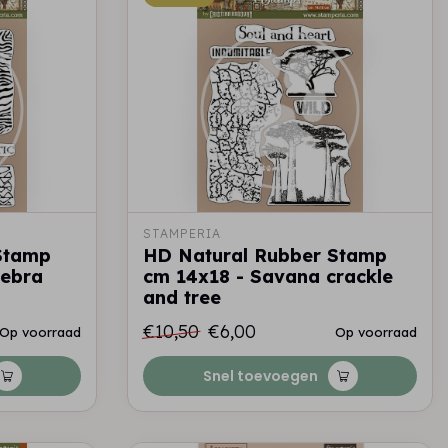
STAMPERIA
Stamp
HD Natural Rubber Stamp
zebra
cm 14x18 - Savana crackle
and tree
€10,50
€6,00
Op voorraad
Op voorraad
Snel toevoegen