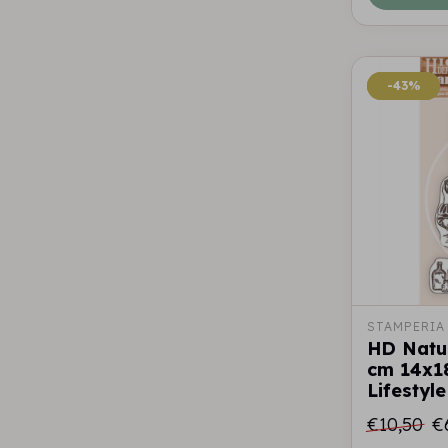
-43%
-43%
STAMPERIA
HD Natu
cm 14x1
Lifestyle
€10,50
€