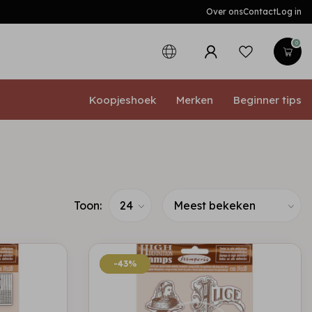
Over ons
Contact
Log in
0
Koopjeshoek
Merken
Beginner tips
Toon:
-43%
-43%