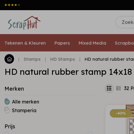
Tekenen & Kleuren
Papers
Mixed Media
Scrapbo
|
Stamps
|
HD Stamps
|
HD natural rubber st
HD natural rubber stamp 14x18
32
P
Merken
Alle merken
Stamperia
-43%
-43%
Prijs