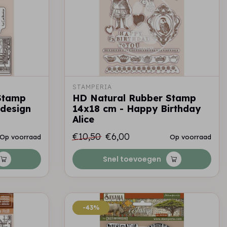
STAMPERIA
Stamp
HD Natural Rubber Stamp
 design
14x18 cm - Happy Birthday
Alice
€10,50
€6,00
Op voorraad
Op voorraad
Snel toevoegen
-43%
-43%