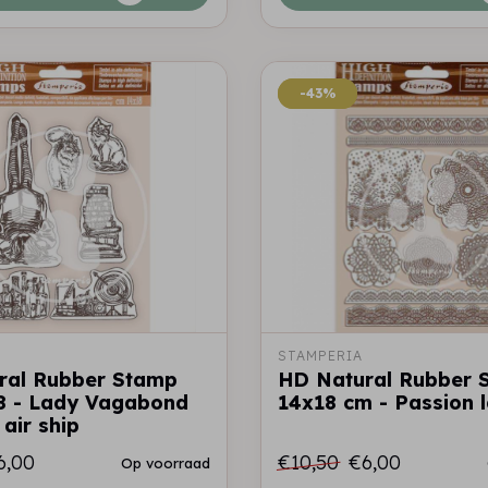
-43%
-43%
STAMPERIA
ral Rubber Stamp
HD Natural Rubber 
8 - Lady Vagabond
14x18 cm - Passion 
 air ship
6,00
€10,50
€6,00
Op voorraad