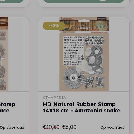
-43%
-43%
STAMPERIA
Stamp
HD Natural Rubber Stamp
lace
14x18 cm - Amazonia snake
€10,50
€6,00
Op voorraad
Op voorraad