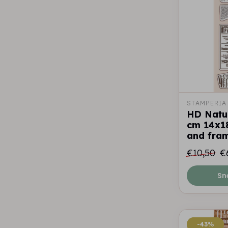
STAMPERIA
HD Natu
cm 14x18
and fra
€10,50
€
Sn
-43%
-43%