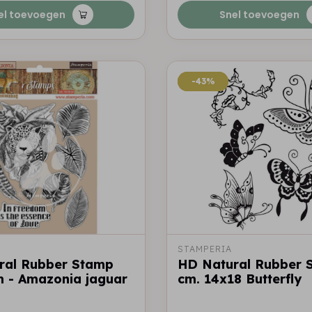
el toevoegen
Snel toevoegen
-43%
-43%
STAMPERIA
ral Rubber Stamp
HD Natural Rubber 
m - Amazonia jaguar
cm. 14x18 Butterfly