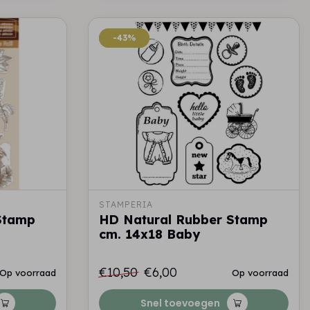
-43%
-43%
STAMPERIA
Stamp
HD Natural Rubber Stamp
cm. 14x18 Baby
€10,50
€6,00
Op voorraad
Op voorraad
Snel toevoegen