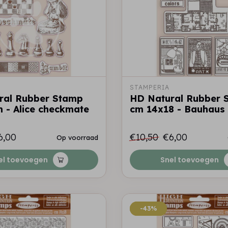
STAMPERIA
ral Rubber Stamp
HD Natural Rubber 
 - Alice checkmate
cm 14x18 - Bauhaus
6,00
€10,50
€6,00
Op voorraad
el toevoegen
Snel toevoegen
-43%
-43%