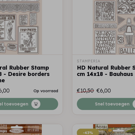
STAMPERIA
ral Rubber Stamp
HD Natural Rubber 
 - Desire borders
cm 14x18 - Bauhaus 
me
6,00
€10,50
€6,00
Op voorraad
el toevoegen
Snel toevoegen
-43%
-43%