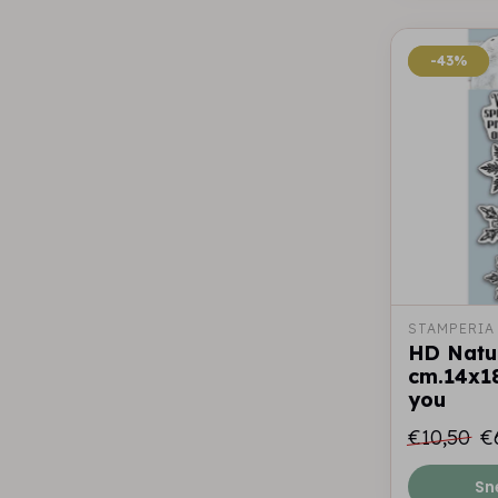
-43%
-43%
STAMPERIA
HD Natu
cm.14x18
you
€10,50
€
Sn