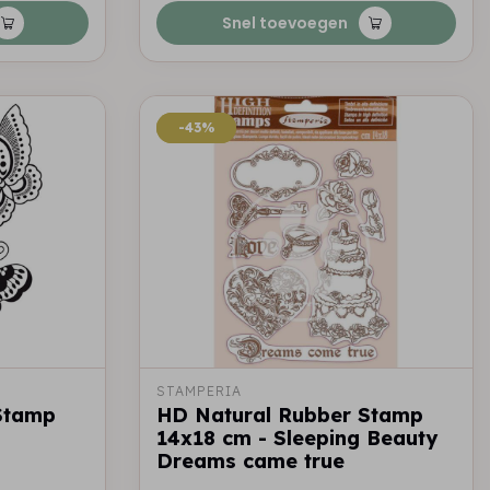
Snel toevoegen
-43%
-43%
STAMPERIA
Stamp
HD Natural Rubber Stamp
14x18 cm - Sleeping Beauty
Dreams came true