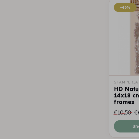
-43%
-43%
STAMPERIA
HD Natu
14x18 cm
frames
€10,50
€
Sn