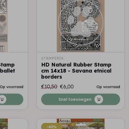
STAMPERIA
Stamp
HD Natural Rubber Stamp
ballet
cm 14x18 - Savana etnical
borders
€10,50
€6,00
Op voorraad
Op voorraad
Snel toevoegen
-43%
-43%