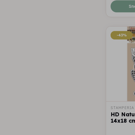
Sn
-43%
-43%
STAMPERIA
HD Natu
14x18 c