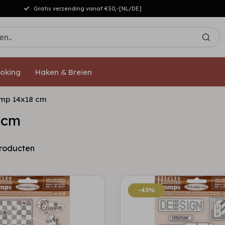
Gratis verzending vanaf €50,-[NL/DE]
oking
Haken & Breien
amp 14x18 cm
 cm
roducten
-43%
-43%