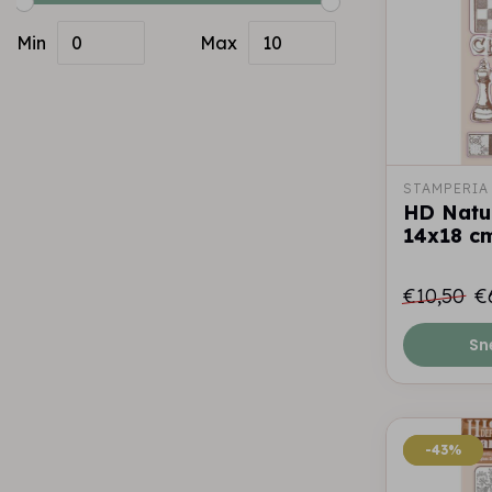
Min
Max
STAMPERIA
HD Natu
14x18 cm
€10,50
€
Sn
-43%
-43%