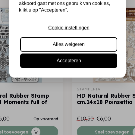
akkoord gaat met ons gebruik van cookies,
klikt u op "Accepteren”.
-43%
-43%
Cookie instellingen
Alles weigeren
Accepteren
STAMPERIA
ral Rubber Stamp
HD Natural Rubber 
 Moments full of
cm.14x18 Poinsettia
6,00
€10,50
€6,00
Op voorraad
el toevoegen
Snel toevoegen