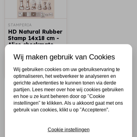
STAMPERIA
HD Natural Rubber
Stamp 14x18 cm -
Alice checkmate
€10,50
€6,00
Wij maken gebruik van Cookies
Op voorraad
Wij gebruiken cookies om uw gebruikservaring te
Snel toevoegen
optimaliseren, het webverkeer te analyseren en
gerichte advertenties te kunnen tonen via derde
partijen. Lees meer over hoe wij cookies gebruiken
en hoe u ze kunt beheren door op "Cookie
instellingen" te klikken. Als u akkoord gaat met ons
gebruik van cookies, klikt u op "Accepteren”.
Schrijf je in voor de nieuwsbrief
Ontvang als eerste onze actie en nieuwe producten
Cookie instellingen
direct in je mailbox!