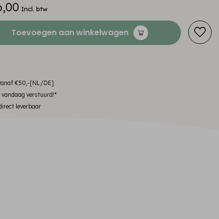
6,00
Incl. btw
Toevoegen aan winkelwagen
 vanaf €50,-[NL/DE]
, vandaag verstuurd!*
irect leverbaar