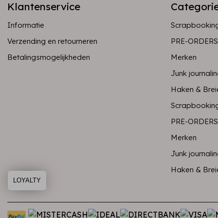
Klantenservice
Categori
Informatie
Scrapbookin
Verzending en retourneren
PRE-ORDERS
Betalingsmogelijkheden
Merken
Junk journali
Haken & Brei
Scrapbookin
PRE-ORDERS
Merken
Junk journali
Haken & Brei
LOYALTY