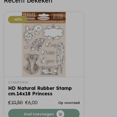
Recent bekeken
-43%
-43%
STAMPERIA
HD Natural Rubber Stamp
cm.14x18 Princess
€10,50
€6,00
Op voorraad
Snel toevoegen