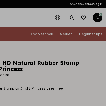
Over ons
Contact
Log in
0
Koopjeshoek
Merken
Beginner tips
 HD Natural Rubber Stamp
Princess
KCC186
r Stamp cm.14x18 Princess
Lees meer
.