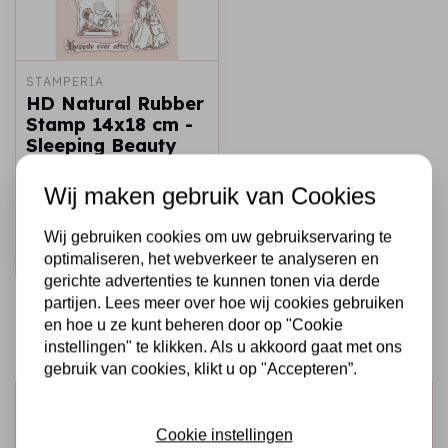
STAMPERIA
HD Natural Rubber
Stamp 14x18 cm -
Sleeping Beauty
Once Upon a Time
Wij maken gebruik van Cookies
€10,50
€6,00
Op voorraad
Wij gebruiken cookies om uw gebruikservaring te
Snel toevoegen
optimaliseren, het webverkeer te analyseren en
gerichte advertenties te kunnen tonen via derde
partijen. Lees meer over hoe wij cookies gebruiken
en hoe u ze kunt beheren door op "Cookie
instellingen" te klikken. Als u akkoord gaat met ons
gebruik van cookies, klikt u op "Accepteren”.
Schrijf je in voor de nieuwsbrief
Cookie instellingen
Ontvang als eerste onze actie en nieuwe producten