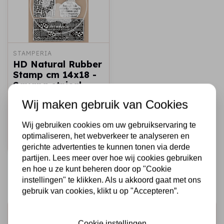
STAMPERIA
HD Natural Rubber
Stamp cm 14x18 -
Savana etnical
borders
Wij maken gebruik van Cookies
€10,50
€6,00
Op voorraad
Wij gebruiken cookies om uw gebruikservaring te
optimaliseren, het webverkeer te analyseren en
Snel toevoegen
gerichte advertenties te kunnen tonen via derde
partijen. Lees meer over hoe wij cookies gebruiken
en hoe u ze kunt beheren door op "Cookie
instellingen" te klikken. Als u akkoord gaat met ons
gebruik van cookies, klikt u op "Accepteren”.
Schrijf je in voor de nieuwsbrief
Cookie instellingen