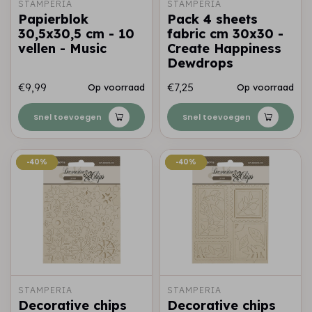
STAMPERIA
STAMPERIA
Papierblok
Pack 4 sheets
30,5x30,5 cm - 10
fabric cm 30x30 -
vellen - Music
Create Happiness
Dewdrops
€9,99
€7,25
Op voorraad
Op voorraad
Snel toevoegen
Snel toevoegen
-40%
-40%
-40%
-40%
STAMPERIA
STAMPERIA
Decorative chips
Decorative chips