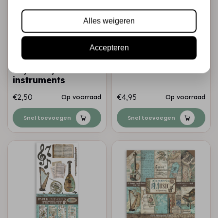
Alles weigeren
Accepteren
STAMPERIA
STAMPERIA
Rub-on cm
Die cuts assorted -
10,16x21,6 - Music
Music
instruments
€2,50
€4,95
Op voorraad
Op voorraad
Snel toevoegen
Snel toevoegen