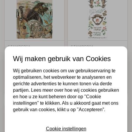
STAMPERIA
STAMPERIA
Ephemera - Music
Rub-on cm
Wij maken gebruik van Cookies
10,16x21,6 - Music
angels
Wij gebruiken cookies om uw gebruikservaring te
€5,95
€2,50
Op voorraad
Op voorraad
optimaliseren, het webverkeer te analyseren en
gerichte advertenties te kunnen tonen via derde
Snel toevoegen
Snel toevoegen
partijen. Lees meer over hoe wij cookies gebruiken
en hoe u ze kunt beheren door op "Cookie
instellingen" te klikken. Als u akkoord gaat met ons
gebruik van cookies, klikt u op "Accepteren”.
Cookie instellingen