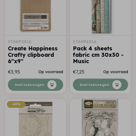
STAMPERIA
STAMPERIA
Create Happiness
Pack 4 sheets
Crafty clipboard
fabric cm 30x30 -
6"x9"
Music
€3,95
€7,25
Op voorraad
Op voorraad
Snel toevoegen
Snel toevoegen
-40%
-40%