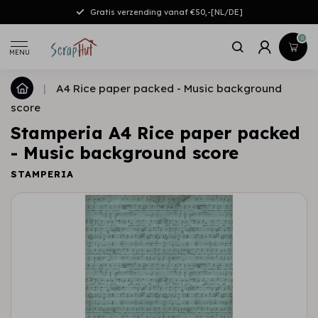
Gratis verzending vanaf €50,-[NL/DE]
0
MENU
|
A4 Rice paper packed - Music background
score
Stamperia A4 Rice paper packed
- Music background score
STAMPERIA