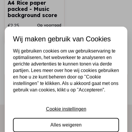
A4 Rice paper
packed - Music
background score
€2,25
Op voorraad
Wij maken gebruik van Cookies
Snel toevoegen
Wij gebruiken cookies om uw gebruikservaring te
optimaliseren, het webverkeer te analyseren en
gerichte advertenties te kunnen tonen via derde
partijen. Lees meer over hoe wij cookies gebruiken
en hoe u ze kunt beheren door op "Cookie
Schrijf je in voor de nieuwsbrief
instellingen" te klikken. Als u akkoord gaat met ons
gebruik van cookies, klikt u op "Accepteren”.
Ontvang als eerste onze actie en nieuwe producten
direct in je mailbox!
Cookie instellingen
Abonneer
Alles weigeren