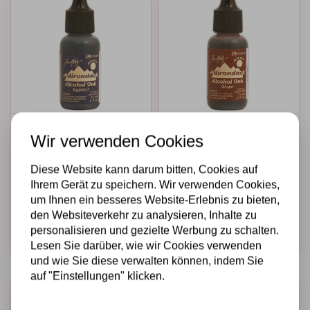
TIM HOLTZ · RANGER
TIM HOLTZ · RANGER
Wir verwenden Cookies
Ranger •
Ranger •
Adirondack Alcohol
Adirondack Alcohol
Diese Website kann darum bitten, Cookies auf
inkt open stock
inkt open stock
Ihrem Gerät zu speichern. Wir verwenden Cookies,
earthones Eggpla
earthones Ginger
um Ihnen ein besseres Website-Erlebnis zu bieten,
€4,50
€4,50
Auf Lager
Auf Lager
den Websiteverkehr zu analysieren, Inhalte zu
personalisieren und gezielte Werbung zu schalten.
Schnell
Schnell
hinzufügen
hinzufügen
Lesen Sie darüber, wie wir Cookies verwenden
und wie Sie diese verwalten können, indem Sie
auf "Einstellungen" klicken.