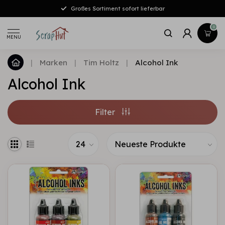
Großes Sortiment sofort lieferbar
0
MENU
|
Marken
|
Tim Holtz
|
Alcohol Ink
Alcohol Ink
Filter