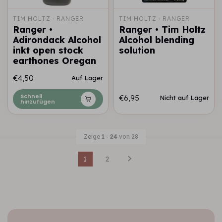
TIM HOLTZ · RANGER
TIM HOLTZ · RANGER
Ranger •
Ranger • Tim Holtz
Adirondack Alcohol
Alcohol blending
inkt open stock
solution
earthones Oregan
€4,50
Auf Lager
Schnell
€6,95
Nicht auf Lager
hinzufügen
Zeige
1
-
24
von 28
1
2