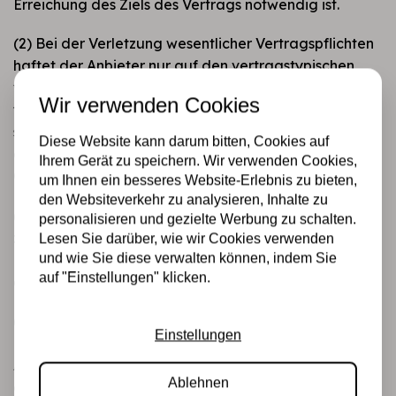
Erreichung des Ziels des Vertrags notwendig ist.
(2) Bei der Verletzung wesentlicher Vertragspflichten
haftet der Anbieter nur auf den vertragstypischen,
vorhersehbaren Schaden, wenn dieser einfach
Wir verwenden Cookies
fahrlässig verursacht wurde, es sei denn, es handelt
sich um Schadensersatzansprüche des Kunden aus
Diese Website kann darum bitten, Cookies auf
einer Verletzung des Lebens, des Körpers oder der
Ihrem Gerät zu speichern. Wir verwenden Cookies,
Gesundheit.
um Ihnen ein besseres Website-Erlebnis zu bieten,
den Websiteverkehr zu analysieren, Inhalte zu
(3) Die Einschränkungen der Abs. 1 und 2 gelten auch
personalisieren und gezielte Werbung zu schalten.
zugunsten der gesetzlichen Vertreter und
Lesen Sie darüber, wie wir Cookies verwenden
und wie Sie diese verwalten können, indem Sie
Erfüllungsgehilfen des Anbieters, wenn Ansprüche
auf "Einstellungen" klicken.
direkt gegen diese geltend gemacht werden.
(4) Die sich aus Abs. 1 und 2 ergebenden
Einstellungen
Haftungsbeschränkungen gelten nicht, soweit der
Anbieter den Mangel arglistig verschwiegen oder
Ablehnen
eine Garantie für die Beschaffenheit der Sache