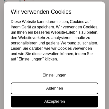
Wir verwenden Cookies
Kundenservice
Informatie
Diese Website kann darum bitten, Cookies auf
Verzending en retourneren
Ihrem Gerät zu speichern. Wir verwenden Cookies,
um Ihnen ein besseres Website-Erlebnis zu bieten,
Betalingsmogelijkheden
den Websiteverkehr zu analysieren, Inhalte zu
personalisieren und gezielte Werbung zu schalten.
Kategorien
Lesen Sie darüber, wie wir Cookies verwenden
Scrapbooking
und wie Sie diese verwalten können, indem Sie
auf "Einstellungen" klicken.
Mixed Media
PRE-ORDERS
Einstellungen
Rabatt-ecke
Marken
Ablehnen
Stempel & Tinte
Akzeptieren
Junk journaling