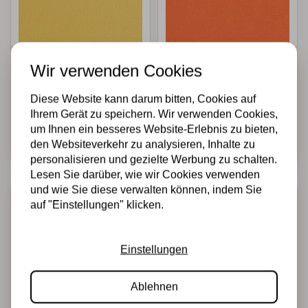
Florence •
Florence •
Wir verwenden Cookies
Cardstock texture
Cardstock texture
30,5x30,5cm Corn
30,5x30,5cm Melon
Diese Website kann darum bitten, Cookies auf
Ihrem Gerät zu speichern. Wir verwenden Cookies,
€0,50
€0,50
Auf Lager
Auf Lager
um Ihnen ein besseres Website-Erlebnis zu bieten,
Schnell
Schnell
den Websiteverkehr zu analysieren, Inhalte zu
hinzufügen
hinzufügen
personalisieren und gezielte Werbung zu schalten.
Lesen Sie darüber, wie wir Cookies verwenden
und wie Sie diese verwalten können, indem Sie
auf "Einstellungen" klicken.
Einstellungen
Ablehnen