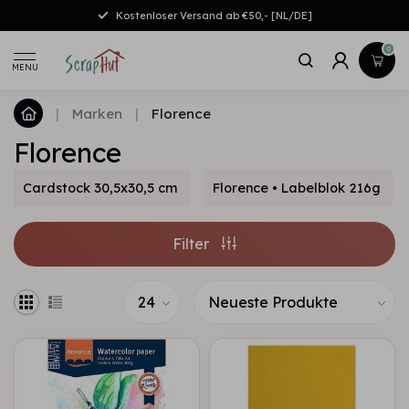
Kostenloser Versand ab €50,- [NL/DE]
0
MENU
|
Marken
|
Florence
Florence
Cardstock 30,5x30,5 cm
Florence • Labelblok 216g
Filter