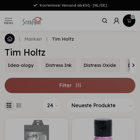
Kostenloser Versand ab €50,- [NL/DE]
0
MENU
|
Marken
|
Tim Holtz
Tim Holtz
Idea-ology
Distress Ink
Distress Oxide
Distr
Filter