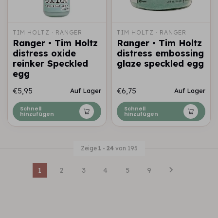
TIM HOLTZ · RANGER
TIM HOLTZ · RANGER
Ranger • Tim Holtz
Ranger • Tim Holtz
distress oxide
distress embossing
reinker Speckled
glaze speckled egg
egg
€5,95
€6,75
Auf Lager
Auf Lager
Schnell
Schnell
hinzufügen
hinzufügen
Zeige
1
-
24
von 195
1
2
3
4
5
9