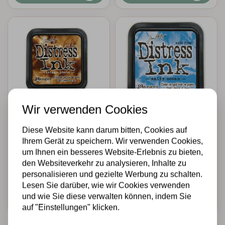
Wir verwenden Cookies
TIM HOLTZ · RANGER
TIM HOLTZ · RANGER
Ranger • Tim Holtz
Ranger • Tim Holtz
Diese Website kann darum bitten, Cookies auf
Distress ink
Distress
Ihrem Gerät zu speichern. Wir verwenden Cookies,
Vintage photo
stempelkussen
um Ihnen ein besseres Website-Erlebnis zu bieten,
Salty ocean
den Websiteverkehr zu analysieren, Inhalte zu
personalisieren und gezielte Werbung zu schalten.
€7,95
€5,75
Auf Lager
Auf Lager
Lesen Sie darüber, wie wir Cookies verwenden
und wie Sie diese verwalten können, indem Sie
Schnell
Schnell
hinzufügen
hinzufügen
auf "Einstellungen" klicken.