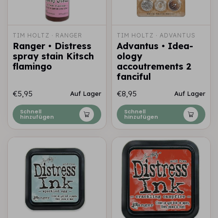
TIM HOLTZ · RANGER
TIM HOLTZ · ADVANTUS
Ranger • Distress
Advantus • Idea-
spray stain Kitsch
ology
flamingo
accoutrements 2
fanciful
€5,95
€8,95
Auf Lager
Auf Lager
Schnell
Schnell
hinzufügen
hinzufügen