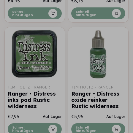
€4,95
€6,75
Auf Lager
Auf Lager
Schnell
Schnell
hinzufügen
hinzufügen
TIM HOLTZ · RANGER
TIM HOLTZ · RANGER
Ranger • Distress
Ranger • Distress
inks pad Rustic
oxide reinker
wilderness
Rustic wilderness
€7,95
€5,95
Auf Lager
Auf Lager
Schnell
Schnell
hinzufügen
hinzufügen