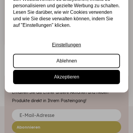
Thick Stencil cm
personalisieren und gezielte Werbung zu schalten.
15X20 Sir
Lesen Sie darüber, wie wir Cookies verwenden
Vagabond wings
und wie Sie diese verwalten können, indem Sie
auf "Einstellungen" klicken.
€4,50
Auf Lager
Schnell
hinzufügen
Einstellungen
Ablehnen
Akzeptieren
Melden Sie sich für den Newsletter an
Erhalten Sie als Erster unsere Aktionen und neuen
Produkte direkt in Ihrem Posteingang!
Abonnieren