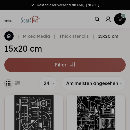
Kostenloser Versand ab €50,- [NL/DE]
0
MENU
|
Mixed Media
|
Thick stencils
|
15x20 cm
15x20 cm
Filter