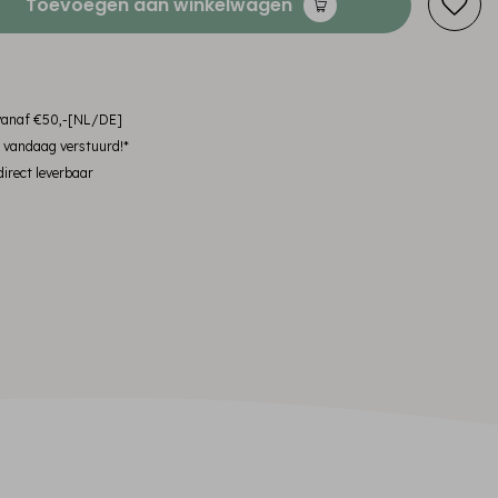
Toevoegen aan winkelwagen
 vanaf €50,-[NL/DE]
, vandaag verstuurd!*
irect leverbaar