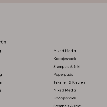
eën
g
Mixed Media
Koopjeshoek
Stempels & Inkt
ng
Paperpads
en
Tekenen & Kleuren
g
Mixed Media
Koopjeshoek
Stempels & Inkt