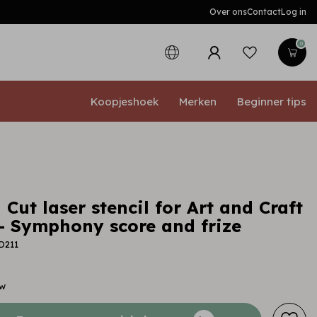
Over ons
Contact
Log in
0
Koopjeshoek
Merken
Beginner tips
Cut laser stencil for Art and Craft
- Symphony score and frize
D211
tw