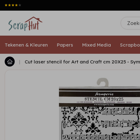
Tekenen & Kleuren
Papers
Mixed Media
Scrapbo
|
Cut laser stencil for Art and Craft cm 20X25 - Sy