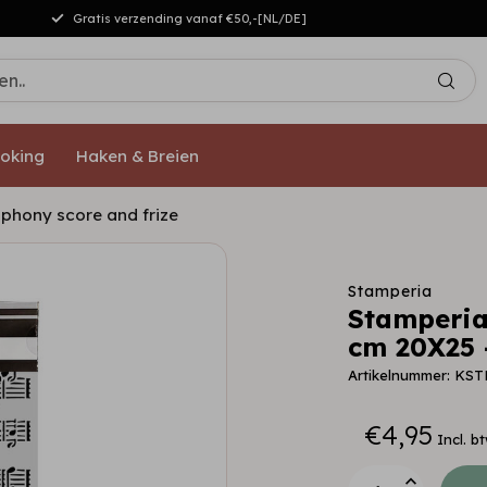
Gratis verzending vanaf €50,-[NL/DE]
oking
Haken & Breien
mphony score and frize
Stamperia
Stamperia 
cm 20X25 
Artikelnummer: KST
€4,95
Incl. b