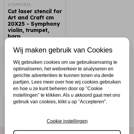
STAMPERIA
Cut laser stencil for
Art and Craft cm
20X25 - Symphony
violin, trumpet,
harp
€4,95
Op voorraad
Wij maken gebruik van Cookies
Snel toevoegen
Wij gebruiken cookies om uw gebruikservaring te
optimaliseren, het webverkeer te analyseren en
gerichte advertenties te kunnen tonen via derde
partijen. Lees meer over hoe wij cookies gebruiken
en hoe u ze kunt beheren door op "Cookie
instellingen" te klikken. Als u akkoord gaat met ons
gebruik van cookies, klikt u op "Accepteren”.
Schrijf je in voor de nieuwsbrief
Ontvang als eerste onze actie en nieuwe producten
Cookie instellingen
direct in je mailbox!