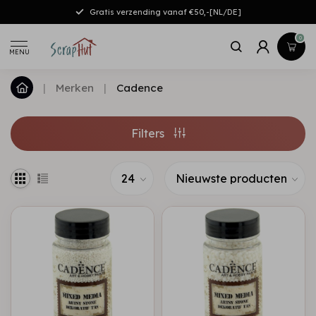
Gratis verzending vanaf €50,-[NL/DE]
0
MENU
|
Merken
|
Cadence
Filters