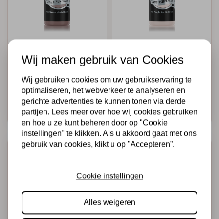
CADENCE
CADENCE
Cadence Hybrid
Cadence Hybrid
Wij maken gebruik van Cookies
Acrylverf 120 ml
Acrylverf 120 ml
Cairo Brown
Tibetan Jasmine
Wij gebruiken cookies om uw gebruikservaring te
optimaliseren, het webverkeer te analyseren en
€4,25
€4,25
Op voorraad
Op voorraad
gerichte advertenties te kunnen tonen via derde
partijen. Lees meer over hoe wij cookies gebruiken
Snel toevoegen
Snel toevoegen
en hoe u ze kunt beheren door op "Cookie
instellingen" te klikken. Als u akkoord gaat met ons
gebruik van cookies, klikt u op "Accepteren”.
Cookie instellingen
Alles weigeren