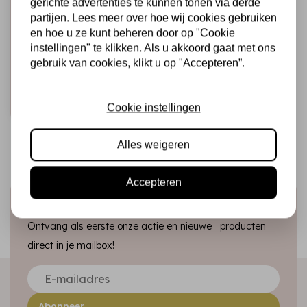
gerichte advertenties te kunnen tonen via derde
CADENCE
partijen. Lees meer over hoe wij cookies gebruiken
Cadence Hybrid
en hoe u ze kunt beheren door op "Cookie
Acrylverf 120 ml
instellingen" te klikken. Als u akkoord gaat met ons
Sun Yellow
gebruik van cookies, klikt u op "Accepteren”.
€4,25
Op voorraad
Snel toevoegen
Cookie instellingen
Alles weigeren
Accepteren
Schrijf je in voor de nieuwsbrief
Ontvang als eerste onze actie en nieuwe producten
direct in je mailbox!
Abonneer