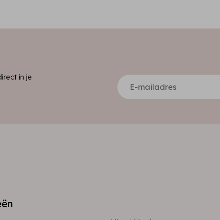
ect in je
eën