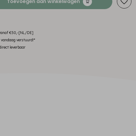
Toevoegen aan winkelwagen
 vanaf €50,-[NL/DE]
, vandaag verstuurd!*
irect leverbaar