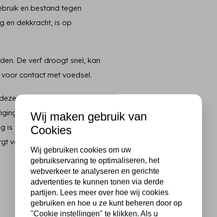
gebruik en bestand tegen
ng en dekkracht, is op
nden. De verf droogt snel, kan
 voor contact met voedsel.
e deze 24 uur drogen en breng
iging met vernis. Voor de
Wij maken gebruik van
ag is opgedroogd met het
Cookies
orgt voor een duurzame en
Wij gebruiken cookies om uw
gebruikservaring te optimaliseren, het
webverkeer te analyseren en gerichte
advertenties te kunnen tonen via derde
partijen. Lees meer over hoe wij cookies
gebruiken en hoe u ze kunt beheren door op
"Cookie instellingen" te klikken. Als u