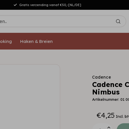
Gratis verzending vanaf €50,-[NL/DE]
oking
Haken & Breien
Cadence
Cadence C
Nimbus
Artikelnummer: 01 0
€4,25
Incl. b