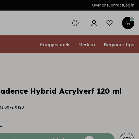
Over ons
Contact
Log in
0
Koopjeshoek
Merken
Beginner tips
adence Hybrid Acrylverf 120 ml
01 0072 0120
tw