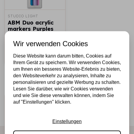
STUDIO LIGHT
ABM Duo acrylic
markers Purples
Essentials nr.29
Wir verwenden Cookies
€5,95
Auf Lager
Diese Website kann darum bitten, Cookies auf
Schnell
hinzufügen
Ihrem Gerät zu speichern. Wir verwenden Cookies,
um Ihnen ein besseres Website-Erlebnis zu bieten,
den Websiteverkehr zu analysieren, Inhalte zu
personalisieren und gezielte Werbung zu schalten.
Lesen Sie darüber, wie wir Cookies verwenden
und wie Sie diese verwalten können, indem Sie
Melden Sie sich für den Newsletter an
auf "Einstellungen" klicken.
Erhalten Sie als Erster unsere Aktionen und neuen
Produkte direkt in Ihrem Posteingang!
Einstellungen