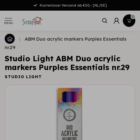
Kostenloser Versand ab €50,- [NL/DE]
0
MENU
|
ABM Duo acrylic markers Purples Essentials
nr.29
Studio Light ABM Duo acrylic
markers Purples Essentials nr.29
STUDIO LIGHT