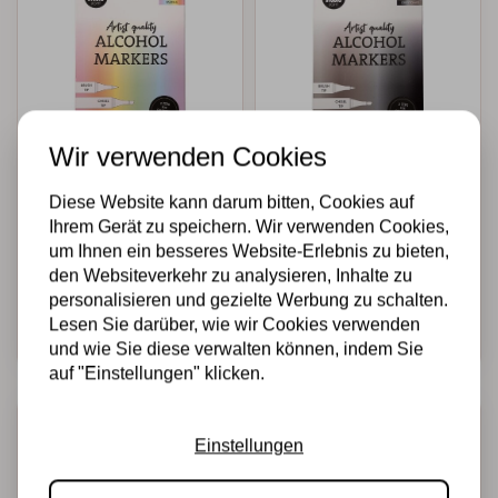
Wir verwenden Cookies
STUDIO LIGHT
STUDIO LIGHT
Diese Website kann darum bitten, Cookies auf
Alcohol Markers
Alcohol Markers
Ihrem Gerät zu speichern. Wir verwenden Cookies,
Pastels (SL-CO-
Greytones (SL-CO-
MARK36)
MARK37)
um Ihnen ein besseres Website-Erlebnis zu bieten,
den Websiteverkehr zu analysieren, Inhalte zu
€8,95
€8,95
Auf Lager
Auf Lager
personalisieren und gezielte Werbung zu schalten.
Lesen Sie darüber, wie wir Cookies verwenden
Schnell
Schnell
hinzufügen
hinzufügen
und wie Sie diese verwalten können, indem Sie
auf "Einstellungen" klicken.
Einstellungen