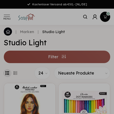
Kostenloser Versand ab €50,- [NL/DE]
0
MENU
|
Marken
|
Studio Light
Studio Light
Filter